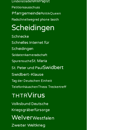
Papst
Lindenstraße
NRW
Petitionsausschuss
Pfarrgemeinde
Politik
Queen
Radschnellweg
red phone booth
Scheidingen
Schnecke
Schnelles Internet für
Scheidingen
Soldatenkameradschaft
St. Maria
Spurensuche
Swidbert
St. Peter und Paul
Swidbert-Klause
Tag der Deutschen Einheit
Telefonhäuschen
Theos Treckertreff
Virus
THTR
Volksbund Deutsche
Kriegsgräberfürsorge
Welver
Westfalen
Zweiter Weltkrieg