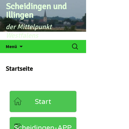
Zum
Scheidingen und
Inhalt
Illingen
springen
der Mittelpunkt
Westfalens
Suchen
Menü
nach:
Startseite
Start
Scheidingen-APP