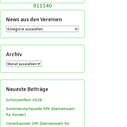
911140
News aus den Vereinen
News
aus
den
Vereinen
Archiv
Archiv
Neueste Beiträge
Schützenfest 2026
Sommerolympiade GfK (Gemeinsam
für Kinder)
Osterbasteln GfK (Gemeinsam für