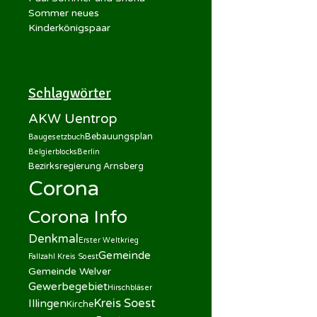
Sommer neues
Kinderkönigspaar
Schlagwörter
AKW Uentrop
Bebauungsplan
Baugesetzbuch
Belgierblocks
Berlin
Bezirksregierung Arnsberg
Corona
Corona Info
Denkmal
Erster Weltkrieg
Gemeinde
Fallzahl Kreis Soest
Gemeinde Welver
Gewerbegebiet
Hirschbläser
Kreis Soest
Illingen
Kirche