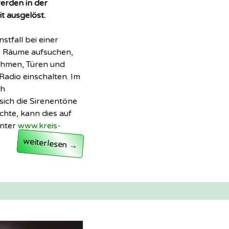
erden in der
it ausgelöst.
stfall bei einer
e Räume aufsuchen,
ehmen, Türen und
Radio einschalten. Im
ch
sich die Sirenentöne
hte, kann dies auf
unter
www.kreis-
Sirenen-Probealarm am 9. März
weiterlesen
→