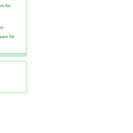
m für
en
sam für