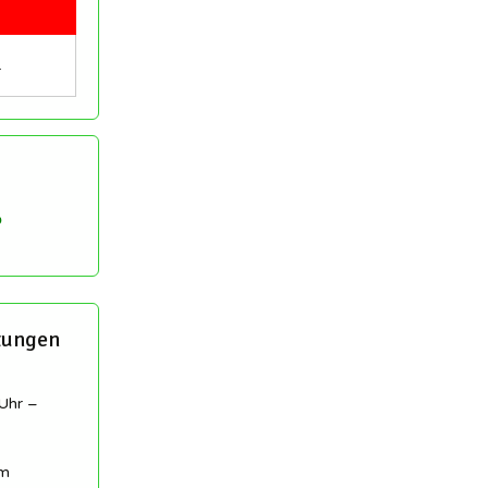
…
tungen
Uhr –
am