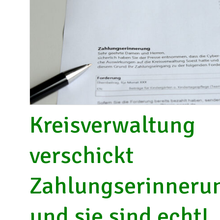
Schützenverein
Illingen ▸
W
Soldatenkamerad
I
Scheidingen/Illi
h
SuS Scheidingen
S
W
I
Kreisverwaltung
verschickt
Zahlungserinneru
und sie sind echt!