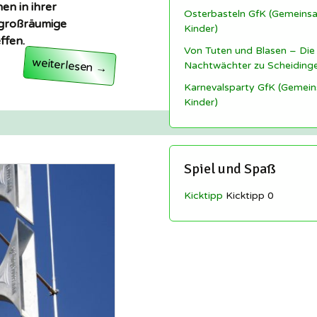
en in ihrer
Osterbasteln GfK (Gemeinsa
 großräumige
Kinder)
ffen.
Von Tuten und Blasen – Die
Hunde ab 1. März an die Leine nehmen
weiterlesen
Nachtwächter zu Scheiding
→
Karnevalsparty GfK (Gemein
Kinder)
Spiel und Spaß
Kicktipp
Kicktipp 0