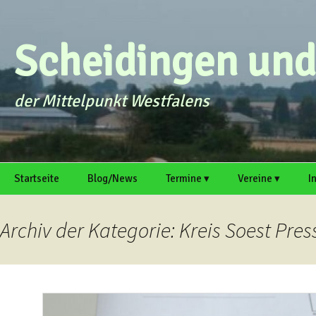
Zum
Inhalt
springen
Scheidingen und 
der Mittelpunkt Westfalens
Startseite
Blog/News
Termine ▾
Vereine ▾
I
intern
Galerie
Termin einreichen
MGV Scheidinge
O
S
Archiv der Kategorie: Kreis Soest Pre
Scheidinger
Kirmesverein e. V
A
Schützenbruders
M
Scheidingen ▸
R
h