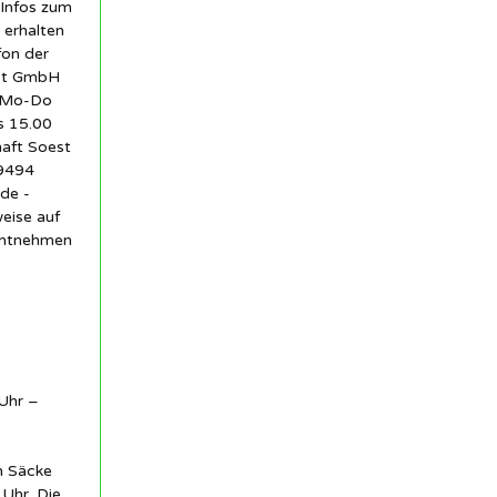
 Infos zum
 erhalten
fon der
est GmbH
1 Mo-Do
s 15.00
haft Soest
59494
de -
eise auf
entnehmen
Uhr –
d sie sind echt!
n Säcke
Uhr. Die