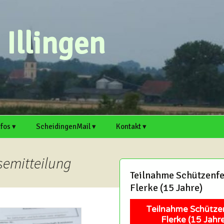
Illingen
nfos ▾
ScheidingenMail ▾
Kontakt ▾
n ▸
rtsvorsteher
Webmail
Scheidingen auf
Kontaktformular
cheidingen und Illingen
Welver.de
ssemitteilung
Antrag für E-Mail-
Artikel einreichen
Teilnahme Schützenfe
. ▸
rtikel einreichen
Adresse
Illingen auf Welver.de
Flerke (15 Jahre)
Termin einreichen
chaft
itschreiber und Hobby-
Support
edakteure sind immer
Teilnahme Schütze
erzlich willkommen!
Mitschreiber und Hobby-
Flerke (15 Jahre