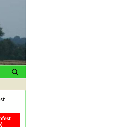
Suchen
nach:
st
nfest
)