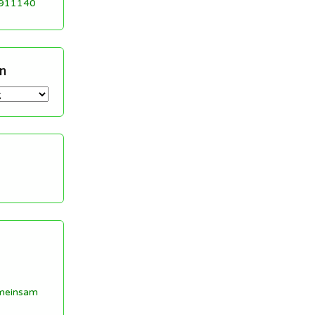
 911140
n
meinsam