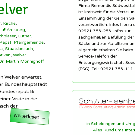
elver
Firma Remondis Südwestfa
ist kreisweit für die Verteilu
Einsammlung der Gelben Sä
r
,
Kirche
,
verantwortlich. Infos hierzu 
Arnsberg
,
02921 353-253. Infos zur
chbläser
,
Luther
,
sachgemäßen Befüllung der
Papst
,
Pfarrgemeinde
,
Säcke und zur Abfalltrennun
ia
,
Staatsbesuch
,
allgemein erhalten Sie beim 
tikan
,
Welver
,
Service-Telefon der
Dr. Martin Mönnighoff
Entsorgungswirtschaft So
(ESG): Tel.: 02921 353-111
n Welver erwartet.
der Bundeshauptstadt
 Bundesrepublik
ner Visite in die
nsch der
Staatsbesuch in Welver
weiterlesen
→
in Scheidingen und Um
Alles Rund ums Inter