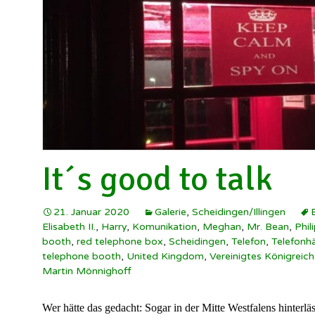
Schützenverein
Illingen ▸
W
Soldatenkamerad
I
Scheidingen/Illi
h
SuS Scheidingen
S
W
I
It´s good to talk
21. Januar 2020
Galerie
,
Scheidingen/Illingen
Elisabeth II.
,
Harry
,
Komunikation
,
Meghan
,
Mr. Bean
,
Phil
booth
,
red telephone box
,
Scheidingen
,
Telefon
,
Telefonh
telephone booth
,
United Kingdom
,
Vereinigtes Königreich
Martin Mönnighoff
Wer hätte das gedacht: Sogar in der Mitte Westfalens hinterläs