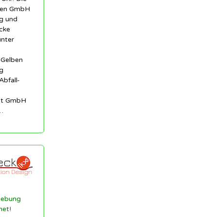
len GmbH
ng und
cke
unter
 Gelben
g
Abfall-
est GmbH
…
gebung
net!