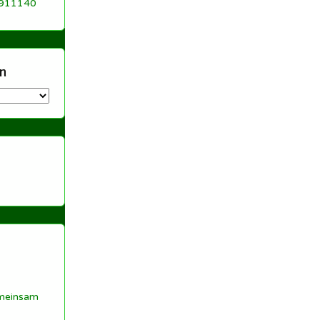
 911140
n
meinsam