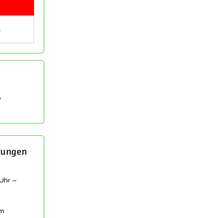
…
tungen
Uhr –
am