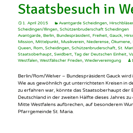
Staatsbesuch in W
1. April 2015
Avantgarde Scheidingen
,
Hirschbläse
Scheidingen/Illingen
,
Schützenbruderschaft Scheidingen
Avantgarde
,
Berlin
,
Bundespräsident
,
Freiheit
,
Gauck
,
Hirs
Mission
,
Mittelpunkt
,
Musikverein
,
Niederense
,
Ökumene
,
Queen
,
Rom
,
Scheidingen
,
Schützenbruderschaft
,
St. Mar
Staatsoberhaupt
,
Swidbert
,
Tag der Deutschen Einheit
,
Va
Westfalen
,
Westfälischer Frieden
,
Wiedervereinigung
Berlin/Rom/Welver – Bundespräsident Gauck wird i
Wie aus gewöhnlich gut unterrichteten Kreisen in 
zu erfahren war, könnte das Staatsoberhaupt der
Deutschland in der zweiten Hälfte dieses Jahres zu ei
Mitte Westfalens aufbrechen, auf besonderem Wu
Pfarrgemeinde St. Maria.