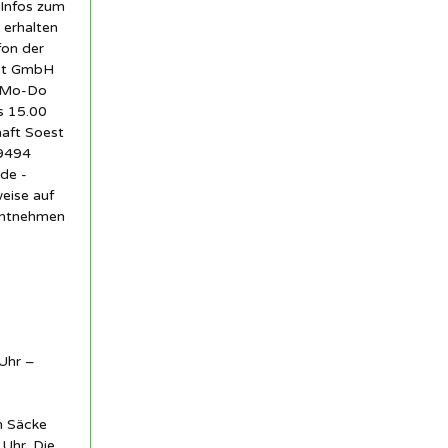
 Infos zum
 erhalten
fon der
est GmbH
1 Mo-Do
s 15.00
haft Soest
59494
de -
eise auf
entnehmen
Uhr –
n Säcke
Uhr. Die