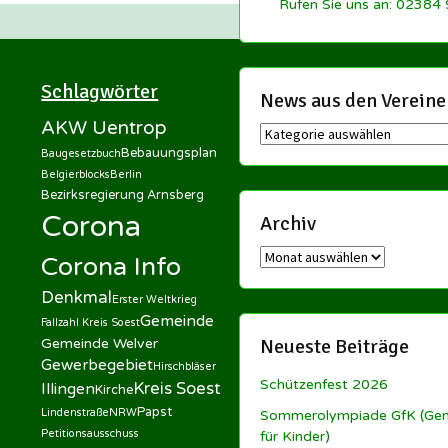
Rufen Sie uns an: 02384
Schlagwörter
News aus den Vereine
AKW Uentrop
News
Bebauungsplan
aus
Baugesetzbuch
den
Belgierblocks
Berlin
Bezirksregierung Arnsberg
Vereinen
Corona
Archiv
Archiv
Corona Info
Denkmal
Erster Weltkrieg
Gemeinde
Fallzahl Kreis Soest
Neueste Beiträge
Gemeinde Welver
Gewerbegebiet
Hirschbläser
Schützenfest 2026
Kreis Soest
Illingen
Kirche
Papst
Lindenstraße
NRW
Sommerolympiade GfK (Ge
Petitionsausschuss
für Kinder)