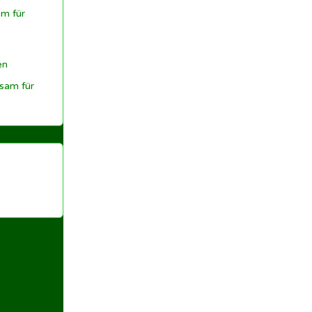
m für
en
sam für