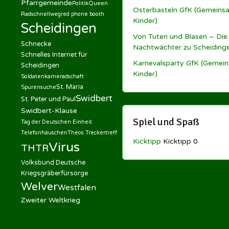
Pfarrgemeinde
Politik
Queen
Osterbasteln GfK (Gemeinsa
Radschnellweg
red phone booth
Kinder)
Scheidingen
Von Tuten und Blasen – Die
Schnecke
Nachtwächter zu Scheiding
Schnelles Internet für
Karnevalsparty GfK (Gemein
Scheidingen
Kinder)
Soldatenkameradschaft
St. Maria
Spurensuche
Swidbert
St. Peter und Paul
Swidbert-Klause
Spiel und Spaß
Tag der Deutschen Einheit
Telefonhäuschen
Theos Treckertreff
Kicktipp
Kicktipp 0
Virus
THTR
Volksbund Deutsche
Kriegsgräberfürsorge
Welver
Westfalen
Zweiter Weltkrieg