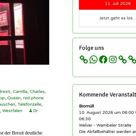
Redakteure sind immer
11. Juli 2026
herzlich willkommen!
etter
Regeln für unsere
Jetzt geht es los
schaft
llingen
Sozialen Netzwerke und
ngen
Gruppen
istory.scheidingen
 ▸
Impressum
Folge uns
cheidingen auf
ikipedia
Datenschutz etc…
WhatsApp
Facebook
Instagram
llingen auf Wikipedia
Brexit
,
Camilla
,
Charles
,
Kommende Veranstal
ipp
,
Queen
,
red phone
äuschen
,
Telefonzelle
,
Biomüll
,
Westfalen
Dr.
10. August 2026 um 06:00 
06:30
Welver - Wambeler Straße
Die Abfallbehälter werden 
st der Brexit deutliche