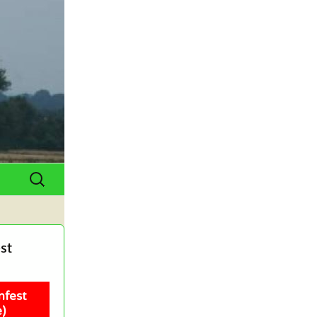
Suchen
nach:
st
nfest
)