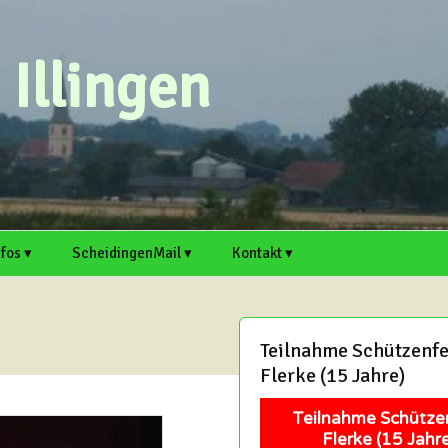
Illingen
nfos ▾
ScheidingenMail ▾
Kontakt ▾
n ▸
rtsvorsteher
Webmail
Scheidingen auf
Kontaktformular
cheidingen und Illingen
Welver.de
Antrag für E-Mail-
Artikel einreichen
Teilnahme Schützenfe
. ▸
rtikel einreichen
Adresse
Illingen auf Welver.de
Flerke (15 Jahre)
Termin einreichen
chaft
itschreiber und Hobby-
Support
edakteure sind immer
Teilnahme Schütze
erzlich willkommen!
Mitschreiber und Hobby-
Flerke (15 Jahre