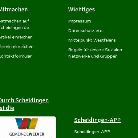
Mitmachen
Wichtiges
Mitmachen auf
Impressum
Scheidingen.de
Datenschutz etc…
rtikel einreichen
Mittelpunkt Westfalens
Termin einreichen
Regeln für unsere Sozialen
Kontaktformular
Netzwerke und Gruppen
Durch Scheidingen
ist die
Scheidingen-APP
Scheidingen-APP