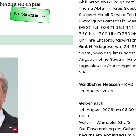
Abfuhrtag ab 6 Uhr geleert.
n ziert seit ein paar
Thema Abfall im Kreis Soest
It´s good to talk
weiterlesen
Sie beim Abfall-Service-Tele
→
Entsorgungswirtschaft So
(ESG): Tel.: 02921 353-11
7.30 bis 17.00 Uhr Fr7.30 bi
Uhr Ihre Entsorgungswirtsc
GmbH Aldegreverwall 24, 
Soest, www.esg-kreis-soest.
Angaben ohne Gewähr. Hinw
tagesaktuelle Änderungen 
Sie…
Waldbühne Heessen - KFD
14. August 2026
Gelber Sack
14. August 2026 um 06:00 
06:30
Welver - Wambeler Straße
Die Einsammlung der Gelbe
beginnt am Abfuhrtag um 6 