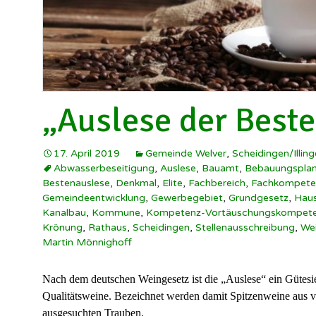
„Auslese der Best
17. April 2019
Gemeinde Welver
,
Scheidingen/Illin
Abwasserbeseitigung
,
Auslese
,
Bauamt
,
Bebauungspla
Bestenauslese
,
Denkmal
,
Elite
,
Fachbereich
,
Fachkompete
Gemeindeentwicklung
,
Gewerbegebiet
,
Grundgesetz
,
Haus
Kanalbau
,
Kommune
,
Kompetenz-Vortäuschungskompet
Krönung
,
Rathaus
,
Scheidingen
,
Stellenausschreibung
,
We
Martin Mönnighoff
Nach dem deutschen Weingesetz ist die „Auslese“ ein Gütesieg
Qualitätsweine. Bezeichnet werden damit Spitzenweine aus vol
ausgesuchten Trauben.