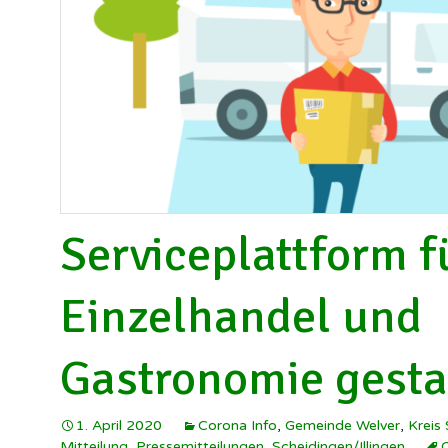
Schützenverein
Illingen ▸
W
Soldatenkamerad
I
Scheidingen/Illi
h
SuS Scheidingen
S
W
I
Serviceplattform f
Einzelhandel und
Gastronomie gesta
1. April 2020
Corona Info
,
Gemeinde Welver
,
Kreis
Mitteilung
,
Pressemitteilungen
,
Scheidingen/Illingen