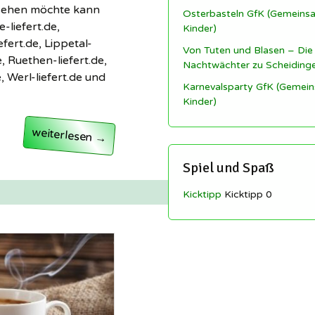
 sehen möchte kann
Osterbasteln GfK (Gemeinsa
-liefert.de,
Kinder)
efert.de, Lippetal-
Von Tuten und Blasen – Die
e, Ruethen-liefert.de,
Nachtwächter zu Scheiding
e, Werl-liefert.de und
Karnevalsparty GfK (Gemein
Kinder)
Serviceplattform für Einzelhandel und Gastronomie g
weiterlesen
→
Spiel und Spaß
Kicktipp
Kicktipp 0