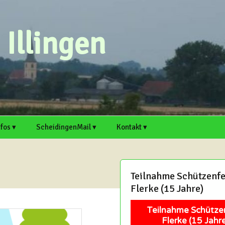
Illingen
nfos ▾
ScheidingenMail ▾
Kontakt ▾
n ▸
rtsvorsteher
Webmail
Scheidingen auf
Kontaktformular
cheidingen und Illingen
Welver.de
Antrag für E-Mail-
Artikel einreichen
Teilnahme Schützenfe
. ▸
rtikel einreichen
Adresse
Illingen auf Welver.de
Flerke (15 Jahre)
Termin einreichen
chaft
itschreiber und Hobby-
Support
edakteure sind immer
Teilnahme Schütze
erzlich willkommen!
Mitschreiber und Hobby-
Flerke (15 Jahre