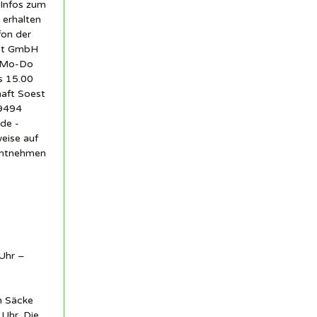
 Infos zum
 erhalten
fon der
est GmbH
1 Mo-Do
s 15.00
haft Soest
59494
de -
eise auf
entnehmen
Uhr –
n Säcke
Uhr. Die