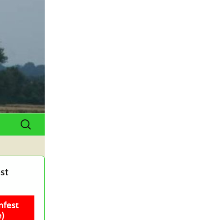
Suchen
nach:
st
nfest
)