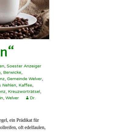
en“
gen
,
Soester Anzeiger
n
,
Berwicke
,
nz
,
Gemeinde Welver
,
 Nehlen
,
Kaffee
,
enz
,
Kreuzworträtsel
,
in
,
Welver
Dr.
el, ein Prädikat für
lreifen, oft edelfaulen,