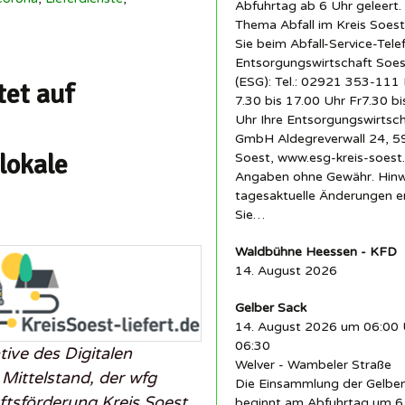
Abfuhrtag ab 6 Uhr geleert.
Thema Abfall im Kreis Soest
Sie beim Abfall-Service-Tele
Entsorgungswirtschaft So
(ESG): Tel.: 02921 353-11
tet auf
7.30 bis 17.00 Uhr Fr7.30 bi
Uhr Ihre Entsorgungswirtsc
GmbH Aldegreverwall 24, 
lokale
Soest, www.esg-kreis-soest.
Angaben ohne Gewähr. Hinw
tagesaktuelle Änderungen 
Sie…
Waldbühne Heessen - KFD
14. August 2026
Gelber Sack
14. August 2026 um 06:00 
06:30
ative des Digitalen
Welver - Wambeler Straße
Mittelstand, der wfg
Die Einsammlung der Gelbe
ftsförderung Kreis Soest
beginnt am Abfuhrtag um 6 