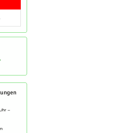
…
tungen
Uhr –
am