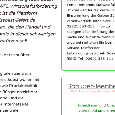
Firma Remondis Südwestfa
WFL Wirtschaftsförderung
ist kreisweit für die Verteilu
 ist die Plattform
Einsammlung der Gelben Sä
soest-liefert.de
verantwortlich. Infos hierzu 
en, die den Handel und
02921 353-253. Infos zur
sachgemäßen Befüllung der
mie in dieser schwierigen
Säcke und zur Abfalltrennun
rstützen soll.
allgemein erhalten Sie beim 
Service-Telefon der
Entsorgungswirtschaft So
e Übersicht über
(ESG): Tel.: 02921 353-111
gitalen Zentrum
eis Soest wollen mit
wie Produktvielfalt
e Bürger erreichbar
ndel und die
r Internetseite
in Scheidingen und Um
e zentrale
Alles Rund ums Inter