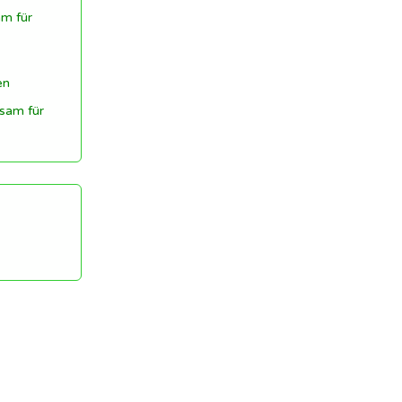
m für
en
sam für
estartet