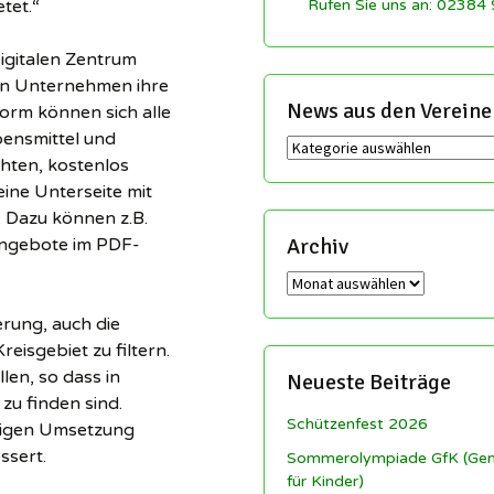
tet.“
Rufen Sie uns an: 02384
igitalen Zentrum
en Unternehmen ihre
News aus den Vereine
form können sich alle
bensmittel und
News
chten, kostenlos
aus
ine Unterseite mit
den
Vereinen
. Dazu können z.B.
Archiv
sangebote im PDF-
Archiv
erung, auch die
isgebiet zu filtern.
len, so dass in
Neueste Beiträge
zu finden sind.
Schützenfest 2026
stigen Umsetzung
ssert.
Sommerolympiade GfK (Ge
für Kinder)