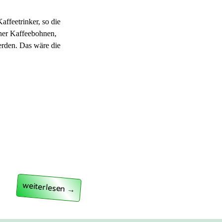
ffeetrinker, so die
ener Kaffeebohnen,
erden. Das wäre die
„Auslese der Besten“
weiterlesen
→