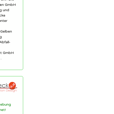
len GmbH
ng und
cke
unter
 Gelben
g
Abfall-
est GmbH
…
gebung
net!