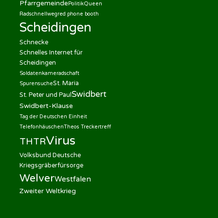
Pfarrgemeinde
Politik
Queen
Radschnellweg
red phone booth
Scheidingen
Schnecke
Schnelles Internet für
Scheidingen
Soldatenkameradschaft
St. Maria
Spurensuche
Swidbert
St. Peter und Paul
Swidbert-Klause
Tag der Deutschen Einheit
Telefonhäuschen
Theos Treckertreff
Virus
THTR
Volksbund Deutsche
Kriegsgräberfürsorge
Welver
Westfalen
Zweiter Weltkrieg