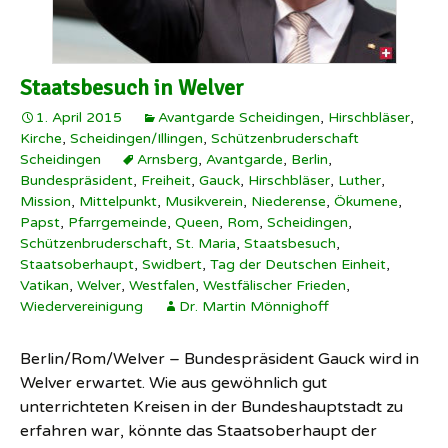
Staatsbesuch in Welver
1. April 2015
Avantgarde Scheidingen
,
Hirschbläser
,
Kirche
,
Scheidingen/Illingen
,
Schützenbruderschaft
Scheidingen
Arnsberg
,
Avantgarde
,
Berlin
,
Bundespräsident
,
Freiheit
,
Gauck
,
Hirschbläser
,
Luther
,
Mission
,
Mittelpunkt
,
Musikverein
,
Niederense
,
Ökumene
,
Papst
,
Pfarrgemeinde
,
Queen
,
Rom
,
Scheidingen
,
Schützenbruderschaft
,
St. Maria
,
Staatsbesuch
,
Staatsoberhaupt
,
Swidbert
,
Tag der Deutschen Einheit
,
Vatikan
,
Welver
,
Westfalen
,
Westfälischer Frieden
,
Wiedervereinigung
Dr. Martin Mönnighoff
Berlin/Rom/Welver – Bundespräsident Gauck wird in
Welver erwartet. Wie aus gewöhnlich gut
unterrichteten Kreisen in der Bundeshauptstadt zu
erfahren war, könnte das Staatsoberhaupt der