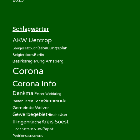
2025
Schlagwörter
AKW Uentrop
Bebauungsplan
Baugesetzbuch
Belgierblocks
Berlin
Bezirksregierung Arnsberg
Corona
Corona Info
Denkmal
Erster Weltkrieg
Gemeinde
Fallzahl Kreis Soest
Gemeinde Welver
Gewerbegebiet
Hirschbläser
Kreis Soest
Illingen
Kirche
Papst
Lindenstraße
NRW
Petitionsausschuss