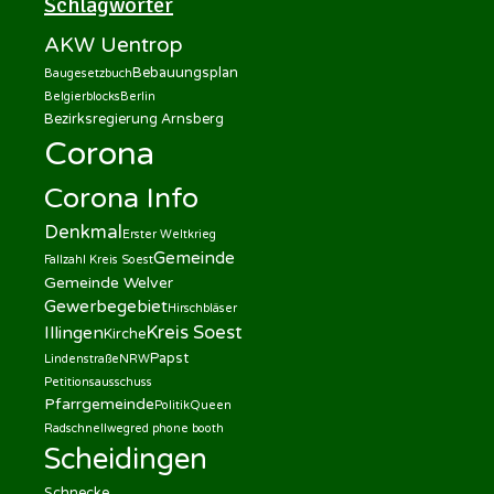
Schlagwörter
AKW Uentrop
Bebauungsplan
Baugesetzbuch
Belgierblocks
Berlin
Bezirksregierung Arnsberg
Corona
Corona Info
Denkmal
Erster Weltkrieg
Gemeinde
Fallzahl Kreis Soest
Gemeinde Welver
Gewerbegebiet
Hirschbläser
Kreis Soest
Illingen
Kirche
Papst
Lindenstraße
NRW
Petitionsausschuss
Pfarrgemeinde
Politik
Queen
Radschnellweg
red phone booth
Scheidingen
Schnecke