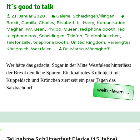
It´s good to talk
21. Januar 2020
Galerie
,
Scheidingen/Illingen
Brexit
,
Camilla
,
Charles
,
Elisabeth II.
,
Harry
,
Komunikation
,
Meghan
,
Mr. Bean
,
Philipp
,
Queen
,
red phone booth
,
red
telephone box
,
Scheidingen
,
Telefon
,
Telefonhäuschen
,
Telefonzelle
,
telephone booth
,
United Kingdom
,
Vereinigtes
Königreich
,
Westfalen
Dr. Martin Mönnighoff
Wer hätte das gedacht: Sogar in der Mitte Westfalens hinterlässt
der Brexit deutliche Spuren: Ein knallrotes Kultobjekt mit
Kuppeldach und Krönchen ziert seit ein paar Tagen das
Salzbachdorf.
It´s good to talk
weiterlesen
→
Teilnahme Schützenfest Flerke (15 Jahre)