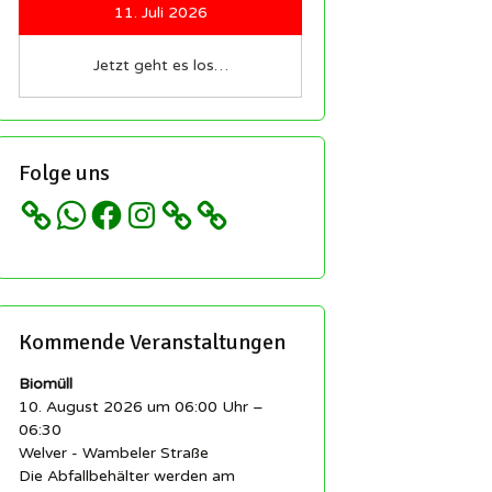
sind immer
11. Juli 2026
lkommen!
nsere
Jetzt geht es los…
tzwerke und
Folge uns
 etc…
WhatsApp
Facebook
Instagram
Kommende Veranstaltungen
Biomüll
10. August 2026 um 06:00 Uhr –
06:30
Welver - Wambeler Straße
Die Abfallbehälter werden am