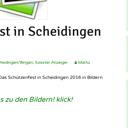
Redakteure 
Schützenverein
herzlich wil
Illingen ▸
Wetter
Regeln für u
Soldatenkameradschaft
Illingen
Sozialen Ne
st in Scheidingen
Scheidingen/Illingen
Gruppen
history.scheidingen
SuS Scheidingen ▸
Impressum
Scheidingen auf
Wikipedia
Datenschutz
heidingen/Illingen
,
Soester Anzeiger
Mattu
Illingen auf Wikipedia
Das Schützenfest in Scheidingen 2016 in Bildern
s zu den Bildern! klick!