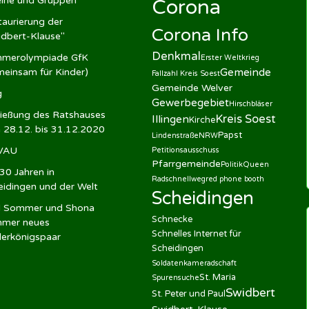
eine und Gruppen
Corona
aurierung der
Corona Info
idbert-Klause"
Denkmal
merolympiade GfK
Erster Weltkrieg
meinsam für Kinder)
Gemeinde
Fallzahl Kreis Soest
Gemeinde Welver
g
Gewerbegebiet
Hirschbläser
ließung des Ratshauses
Kreis Soest
Illingen
Kirche
 28.12. bis 31.12.2020
Papst
Lindenstraße
NRW
VAU
Petitionsausschuss
Pfarrgemeinde
Politik
Queen
30 Jahren in
Radschnellweg
red phone booth
eidingen und der Welt
Scheidingen
l Sommer und Shona
Schnecke
mer neues
Schnelles Internet für
derkönigspaar
Scheidingen
Soldatenkameradschaft
St. Maria
Spurensuche
Swidbert
St. Peter und Paul