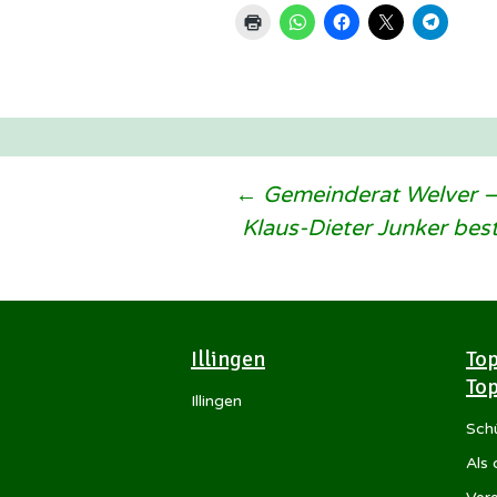
Beitragsnavigation
←
Gemeinderat Welver – 
Klaus-Dieter Junker bes
Illingen
Top
Top
Illingen
Sch
Als