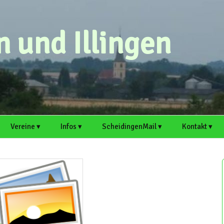
 und Illingen
Vereine ▾
Infos ▾
ScheidingenMail ▾
Kontakt ▾
eichen
MGV Scheidingen ▸
Ortsvorsteher
Webmail
Scheidingen auf
Kontaktformu
Scheidingen und Illingen
Welver.de
Scheidinger
Antrag für E-Mail-
Artikel einre
Kirmesverein e. V. ▸
Artikel einreichen
Adresse
Illingen auf Welver.
Termin einre
Schützenbruderschaft
Mitschreiber und Hobby-
Support
Scheidingen ▸
Redakteure sind immer
herzlich willkommen!
Mitschreiber