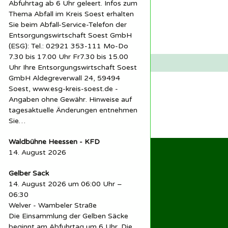
Abfuhrtag ab 6 Uhr geleert. Infos zum
Thema Abfall im Kreis Soest erhalten
Sie beim Abfall-Service-Telefon der
Entsorgungswirtschaft Soest GmbH
(ESG): Tel.: 02921 353-111 Mo-Do
7.30 bis 17.00 Uhr Fr7.30 bis 15.00
Uhr Ihre Entsorgungswirtschaft Soest
GmbH Aldegreverwall 24, 59494
Soest, www.esg-kreis-soest.de -
Angaben ohne Gewähr. Hinweise auf
tagesaktuelle Änderungen entnehmen
Sie…
Waldbühne Heessen - KFD
14. August 2026
Gelber Sack
14. August 2026 um 06:00 Uhr –
06:30
Welver - Wambeler Straße
Die Einsammlung der Gelben Säcke
beginnt am Abfuhrtag um 6 Uhr. Die