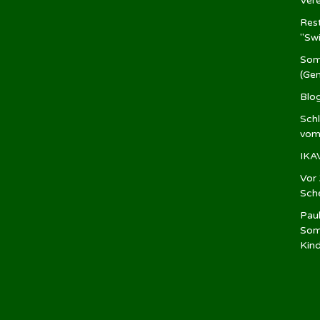
Ver
Rest
"Sw
Som
(Ge
Blo
Sch
vom
IKA
Vor 
Sch
Pau
Som
Kin