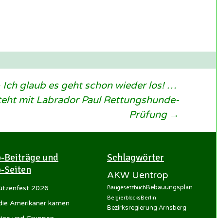
Ich glaub es geht schon wieder los! …
teht mit Labrador Paul Rettungshunde-
Prüfung
→
-Beiträge und
Schlagwörter
-Seiten
AKW Uentrop
Bebauungsplan
ützenfest 2026
Baugesetzbuch
Belgierblocks
Berlin
 die Amerikaner kamen
Bezirksregierung Arnsberg