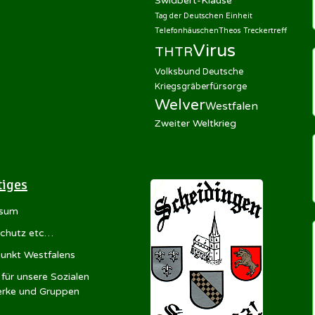
Swidbert-Klause
Tag der Deutschen Einheit
Telefonhäuschen
Theos Treckertreff
Virus
THTR
Volksbund Deutsche
Kriegsgräberfürsorge
Welver
Westfalen
Zweiter Weltkrieg
tiges
ssum
chutz etc…
punkt Westfalens
für unsere Sozialen
rke und Gruppen