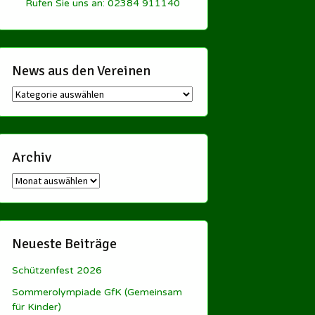
Rufen Sie uns an: 02384 911140
News aus den Vereinen
News
aus
den
Vereinen
Archiv
Archiv
Neueste Beiträge
Schützenfest 2026
Sommerolympiade GfK (Gemeinsam
für Kinder)