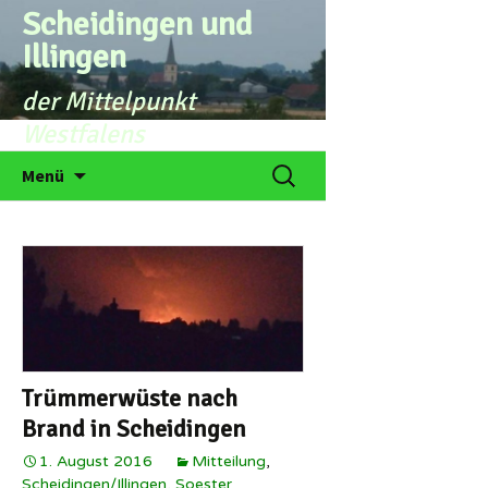
Zum
Scheidingen und
Inhalt
Illingen
springen
der Mittelpunkt
Westfalens
Suchen
Menü
nach:
Trümmerwüste nach
Brand in Scheidingen
1. August 2016
Mitteilung
,
Scheidingen/Illingen
,
Soester