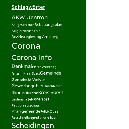
Schlagwörter
AKW Uentrop
Bebauungsplan
Baugesetzbuch
Belgierblocks
Berlin
Bezirksregierung Arnsberg
Corona
Corona Info
Denkmal
Erster Weltkrieg
Gemeinde
Fallzahl Kreis Soest
Gemeinde Welver
Gewerbegebiet
Hirschbläser
Kreis Soest
Illingen
Kirche
Papst
Lindenstraße
NRW
Petitionsausschuss
Pfarrgemeinde
Politik
Queen
Radschnellweg
red phone booth
Scheidingen