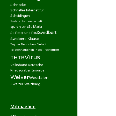
Schnecke
Schnelles Internet für
Scheidingen
Soldatenkameradschaft
St. Maria
Spurensuche
Swidbert
St. Peter und Paul
Swidbert-Klause
Tag der Deutschen Einheit
Telefonhäuschen
Theos Treckertreff
Virus
THTR
Volksbund Deutsche
Kriegsgräberfürsorge
Welver
Westfalen
Zweiter Weltkrieg
Mitmachen