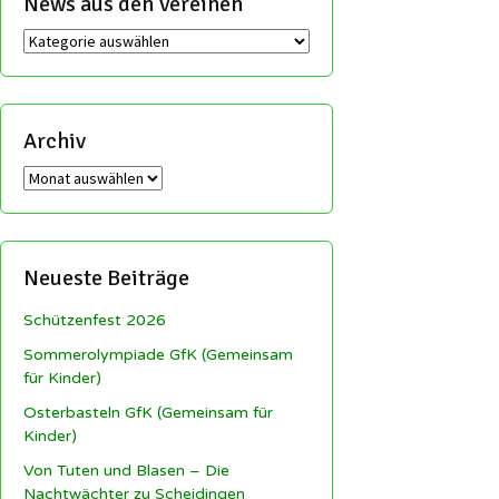
News aus den Vereinen
News
aus
den
Vereinen
Archiv
Archiv
Neueste Beiträge
Schützenfest 2026
Sommerolympiade GfK (Gemeinsam
für Kinder)
Osterbasteln GfK (Gemeinsam für
Kinder)
Von Tuten und Blasen – Die
Nachtwächter zu Scheidingen