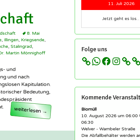
Redakteure sind immer
11. Juli 2026
herzlich willkommen!
etter
chaft
Regeln für unsere
Jetzt geht es los
schaft
llingen
Sozialen Netzwerke und
ngen
Gruppen
dschaft
8. Mai
istory.scheidingen
e
,
Illingen
,
Kriegsende
,
 ▸
Impressum
uche
,
Stalingrad
,
Folge uns
cheidingen auf
Dr. Martin Mönnighoff
ikipedia
Datenschutz etc…
WhatsApp
Facebook
Instagram
gs- und
llingen auf Wikipedia
ing und nach
gslosen Kapitulation.
storischer Bedeutung,
Kommende Veranstal
undespräsident
t.
Spurensuche der Soldatenkameradschaft
weiterlesen
Biomüll
→
10. August 2026 um 06:00 
06:30
Welver - Wambeler Straße
Die Abfallbehälter werden 