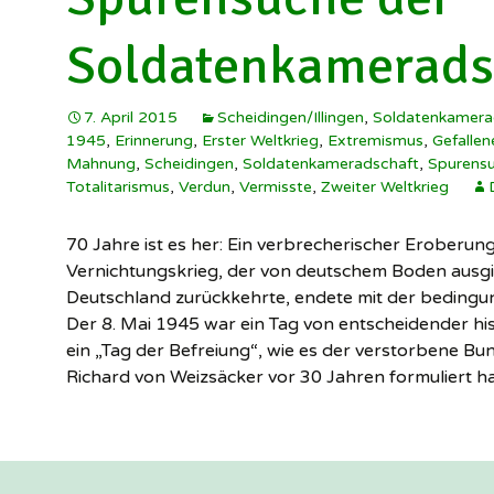
Schützenverein
Illingen ▸
W
Soldatenkamerads
Soldatenkamerad
I
Scheidingen/Illi
7. April 2015
Scheidingen/Illingen
,
Soldatenkamera
h
1945
,
Erinnerung
,
Erster Weltkrieg
,
Extremismus
,
Gefallen
SuS Scheidingen
Mahnung
,
Scheidingen
,
Soldatenkameradschaft
,
Spurens
S
Totalitarismus
,
Verdun
,
Vermisste
,
Zweiter Weltkrieg
W
70 Jahre ist es her: Ein verbrecherischer Eroberun
I
Vernichtungskrieg, der von deutschem Boden ausg
Deutschland zurückkehrte, endete mit der bedingun
Der 8. Mai 1945 war ein Tag von entscheidender hi
ein „Tag der Befreiung“, wie es der verstorbene B
Richard von Weizsäcker vor 30 Jahren formuliert ha