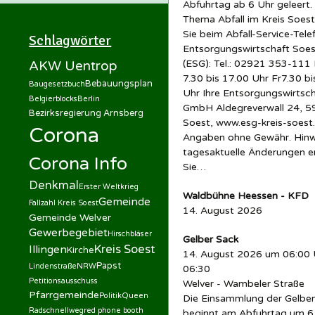
Abfuhrtag ab 6 Uhr geleert.
Thema Abfall im Kreis Soest
Sie beim Abfall-Service-Tele
Schlagwörter
Entsorgungswirtschaft So
(ESG): Tel.: 02921 353-11
AKW Uentrop
7.30 bis 17.00 Uhr Fr7.30 bi
Bebauungsplan
Baugesetzbuch
Uhr Ihre Entsorgungswirtsc
Belgierblocks
Berlin
GmbH Aldegreverwall 24, 
Bezirksregierung Arnsberg
Soest, www.esg-kreis-soest.
Corona
Angaben ohne Gewähr. Hinw
tagesaktuelle Änderungen 
Corona Info
Sie…
Denkmal
Erster Weltkrieg
Waldbühne Heessen - KFD
Gemeinde
Fallzahl Kreis Soest
14. August 2026
Gemeinde Welver
Gewerbegebiet
Hirschbläser
Gelber Sack
Kreis Soest
Illingen
Kirche
14. August 2026 um 06:00 
Papst
Lindenstraße
NRW
06:30
Petitionsausschuss
Welver - Wambeler Straße
Pfarrgemeinde
Politik
Queen
Die Einsammlung der Gelbe
Radschnellweg
red phone booth
beginnt am Abfuhrtag um 6 