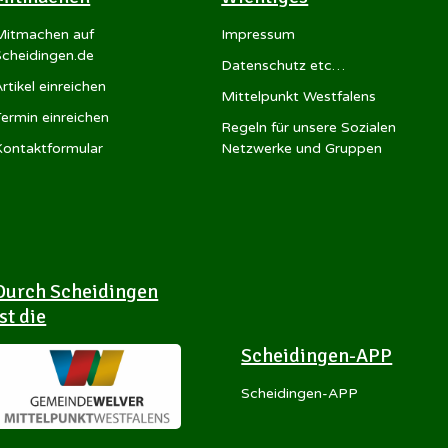
Mitmachen auf
Impressum
Scheidingen.de
Datenschutz etc…
rtikel einreichen
Mittelpunkt Westfalens
Termin einreichen
Regeln für unsere Sozialen
Kontaktformular
Netzwerke und Gruppen
Durch Scheidingen
ist die
Scheidingen-APP
Scheidingen-APP