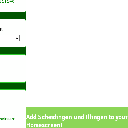
 911140
n
Add Scheidingen und Illingen to your
meinsam
Homescreen!