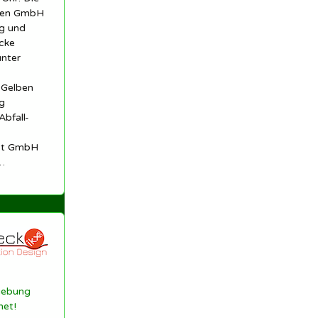
len GmbH
ng und
cke
unter
 Gelben
g
Abfall-
est GmbH
…
gebung
net!