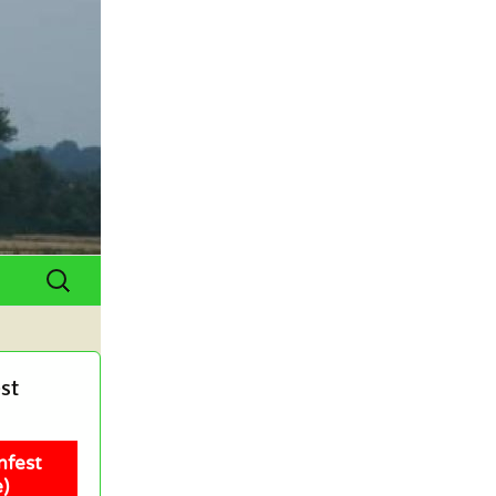
Suchen
nach:
st
nfest
)