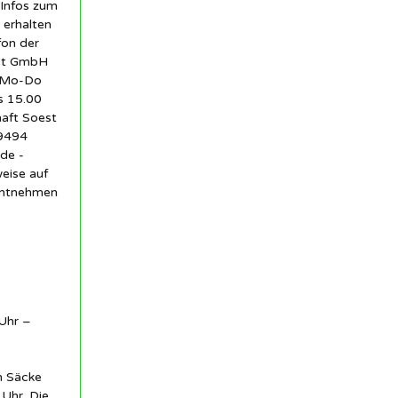
 Infos zum
 erhalten
fon der
est GmbH
1 Mo-Do
s 15.00
haft Soest
59494
de -
eise auf
entnehmen
Uhr –
n Säcke
Uhr. Die