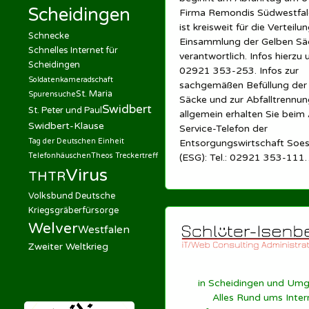
Scheidingen
Firma Remondis Südwestfa
ist kreisweit für die Verteilu
Schnecke
Einsammlung der Gelben Sä
Schnelles Internet für
verantwortlich. Infos hierzu 
Scheidingen
02921 353-253. Infos zur
Soldatenkameradschaft
sachgemäßen Befüllung der
St. Maria
Spurensuche
Säcke und zur Abfalltrennun
Swidbert
St. Peter und Paul
allgemein erhalten Sie beim 
Swidbert-Klause
Service-Telefon der
Tag der Deutschen Einheit
Entsorgungswirtschaft So
Telefonhäuschen
Theos Treckertreff
(ESG): Tel.: 02921 353-111
Virus
THTR
Volksbund Deutsche
Kriegsgräberfürsorge
Welver
Westfalen
Zweiter Weltkrieg
in Scheidingen und Um
Alles Rund ums Inter