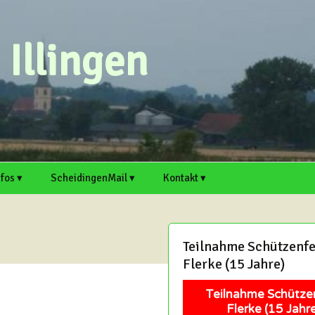
Illingen
nfos ▾
ScheidingenMail ▾
Kontakt ▾
n ▸
rtsvorsteher
Webmail
Scheidingen auf
Kontaktformular
cheidingen und Illingen
Welver.de
Antrag für E-Mail-
Artikel einreichen
Teilnahme Schützenfe
. ▸
rtikel einreichen
Adresse
Illingen auf Welver.de
Flerke (15 Jahre)
Termin einreichen
chaft
itschreiber und Hobby-
Support
edakteure sind immer
Teilnahme Schütze
erzlich willkommen!
Mitschreiber und Hobby-
Flerke (15 Jahre