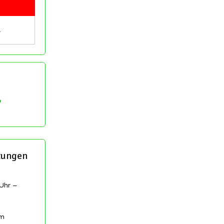
…
tungen
Uhr –
am