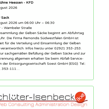
ühne Heessen - KFD
ugust 2026
r Sack
ugust 2026 um 06:00 Uhr – 06:30
r - Wambeler Straße
insammlung der Gelben Säcke beginnt am Abfuhrtag
Uhr. Die Firma Remondis Südwestfalen GmbH ist
eit für die Verteilung und Einsammlung der Gelben
verantwortlich. Infos hierzu unter 02921 353-253.
 zur sachgemäßen Befüllung der Gelben Säcke und zur
trennung allgemein erhalten Sie beim Abfall-Service-
n der Entsorgungswirtschaft Soest GmbH (ESG): Tel.:
1 353-111…