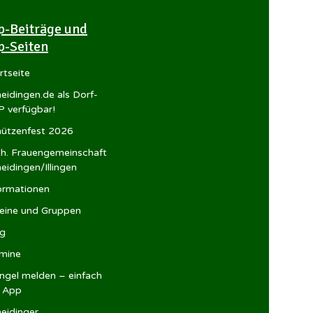
p-Beiträge und
p-Seiten
rtseite
eidingen.de als Dorf-
 verfügbar!
ützenfest 2026
h. Frauengemeinschaft
eidingen/Illingen
ormationen
eine und Gruppen
og
mine
gel melden – einfach
r App
eidinger