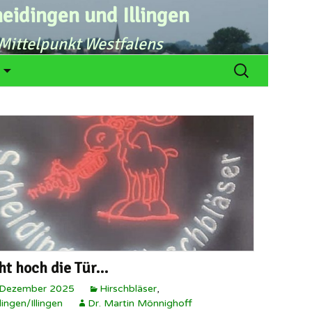
eidingen und Illingen
Mittelpunkt Westfalens
n
Suchen
nach:
t hoch die Tür…
 Dezember 2025
Hirschbläser
,
ingen/Illingen
Dr. Martin Mönnighoff