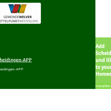
Add
Schei
heidingen-APP
und Il
to you
heidingen-APP
Homes
installie