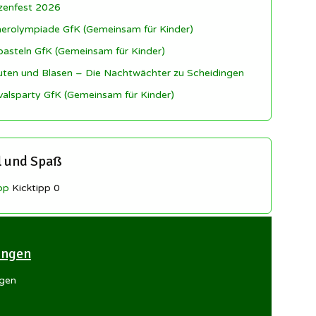
zenfest 2026
rolympiade GfK (Gemeinsam für Kinder)
basteln GfK (Gemeinsam für Kinder)
uten und Blasen – Die Nachtwächter zu Scheidingen
valsparty GfK (Gemeinsam für Kinder)
l und Spaß
pp
Kicktipp 0
lingen
ngen