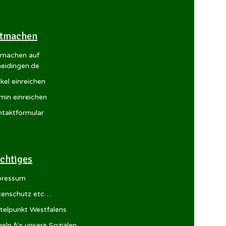
tmachen
tmachen auf
eidingen.de
ikel einreichen
min einreichen
taktformular
chtiges
pressum
tenschutz etc…
telpunkt Westfalens
eln für unsere Sozialen