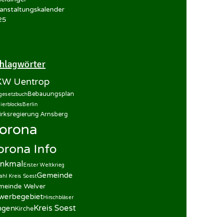
anstaltungskalender
25
hlagwörter
W Uentrop
Bebauungsplan
gesetzbuch
ierblocks
Berlin
irksregierung Arnsberg
orona
orona Info
nkmal
Erster Weltkrieg
Gemeinde
zahl Kreis Soest
meinde Welver
werbegebiet
Hirschbläser
Kreis Soest
ingen
Kirche