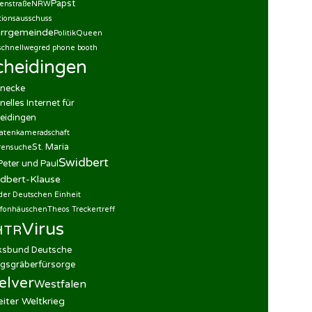
Papst
enstraße
NRW
tionsausschuss
arrgemeinde
Politik
Queen
schnellweg
red phone booth
cheidingen
necke
nelles Internet für
eidingen
datenkameradschaft
St. Maria
rensuche
Swidbert
 Peter und Paul
dbert-Klause
der Deutschen Einheit
efonhäuschen
Theos Treckertreff
Virus
HTR
ksbund Deutsche
egsgräberfürsorge
elver
Westfalen
iter Weltkrieg