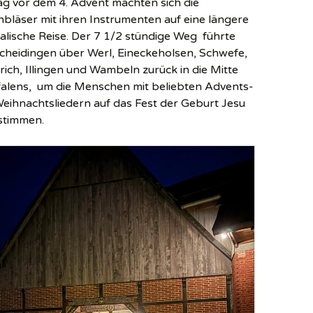
g vor dem 4. Advent machten sich die
hbläser mit ihren Instrumenten auf eine längere
alische Reise. Der 7 1/2 stündige Weg führte
cheidingen über Werl, Eineckeholsen, Schwefe,
ich, Illingen und Wambeln zurück in die Mitte
alens, um die Menschen mit beliebten Advents-
eihnachtsliedern auf das Fest der Geburt Jesu
stimmen.