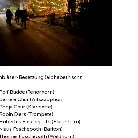
hbläser-Besetzung (alphabethisch):
Rolf Budde (Tenorhorn)
Daniela Chur (Altsaxophon)
Ronja Chur (Klarinette)
Robin Diers (Trompete)
Hubertus Foschepoth (Flügelhorn)
Klaus Foschepoth (Bariton)
Thomas Foschepoth (Waldhorn)