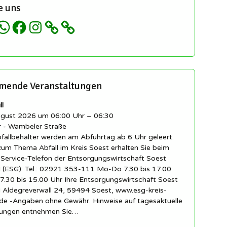
e uns
hatsApp
Facebook
Instagram
ende Veranstaltungen
l
ugust 2026 um 06:00 Uhr – 06:30
r - Wambeler Straße
fallbehälter werden am Abfuhrtag ab 6 Uhr geleert.
zum Thema Abfall im Kreis Soest erhalten Sie beim
-Service-Telefon der Entsorgungswirtschaft Soest
(ESG): Tel.: 02921 353-111 Mo-Do 7.30 bis 17.00
7.30 bis 15.00 Uhr Ihre Entsorgungswirtschaft Soest
Aldegreverwall 24, 59494 Soest, www.esg-kreis-
.de -Angaben ohne Gewähr. Hinweise auf tagesaktuelle
ungen entnehmen Sie…