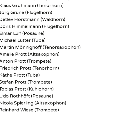
Klaus Grohmann (Tenorhorn)
Jörg Grüne (Flügelhorn)
Detlev Horstmann (Waldhorn)
Doris Himmelmann (Flügelhorn)
Elmar Lülf (Posaune)
Michael Lutter (Tuba)
Martin Mönnighoff (Tenorsaxophon)
Amelie Prott (Altsaxophon)
Anton Prott (Trompete)
Friedrich Prott (Tenorhorn)
Käthe Prott (Tuba)
Stefan Prott (Trompete)
Tobias Prott (Kuhlohorn)
Udo Rothhöft (Posaune)
Nicola Spierling (Altsaxophon)
Reinhard Wiese (Trompete)