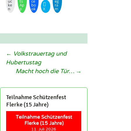
uc
ts
ce
eg
ke
Ap
bo
ra
n
p
ok
X
m
Beitragsnavigation
←
Volkstrauertag und
Hubertustag
Macht hoch die Tür…
→
Teilnahme Schützenfest
Flerke (15 Jahre)
Teilnahme Schützenfest
Flerke (15 Jahre)
11. Juli 2026