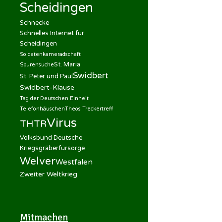
Scheidingen
Schnecke
Schnelles Internet für
Scheidingen
Soldatenkameradschaft
St. Maria
Spurensuche
Swidbert
St. Peter und Paul
Swidbert-Klause
Tag der Deutschen Einheit
Telefonhäuschen
Theos Treckertreff
Virus
THTR
Volksbund Deutsche
Kriegsgräberfürsorge
Welver
Westfalen
Zweiter Weltkrieg
Mitmachen