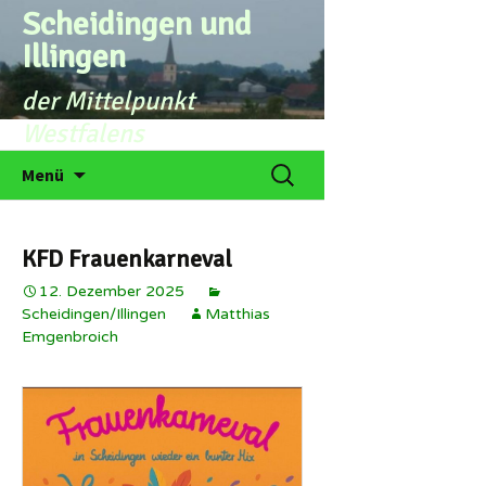
Zum
Scheidingen und
Inhalt
Illingen
springen
der Mittelpunkt
Westfalens
Suchen
Menü
nach:
KFD Frauenkarneval
12. Dezember 2025
Scheidingen/Illingen
Matthias
Emgenbroich