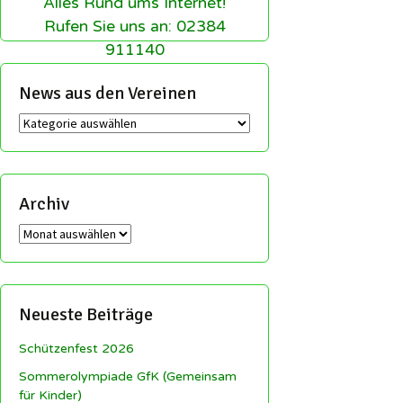
Alles Rund ums Internet!
Rufen Sie uns an: 02384
911140
News aus den Vereinen
News
aus
den
Vereinen
Archiv
Archiv
Neueste Beiträge
Schützenfest 2026
Sommerolympiade GfK (Gemeinsam
für Kinder)