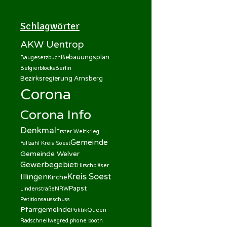
Schlagwörter
AKW Uentrop
Bebauungsplan
Baugesetzbuch
Belgierblocks
Berlin
Bezirksregierung Arnsberg
Corona
Corona Info
Denkmal
Erster Weltkrieg
Gemeinde
Fallzahl Kreis Soest
Gemeinde Welver
Gewerbegebiet
Hirschbläser
Kreis Soest
Illingen
Kirche
Papst
Lindenstraße
NRW
Petitionsausschuss
Pfarrgemeinde
Politik
Queen
Radschnellweg
red phone booth