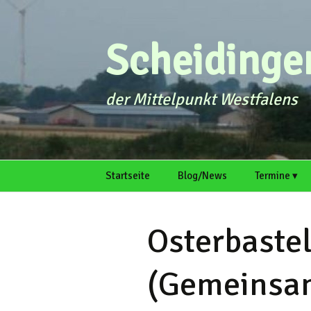
Zum
Inhalt
springen
Scheidingen
der Mittelpunkt Westfalens
Startseite
Blog/News
Termine ▾
intern
Galerie
Termin einr
Osterbaste
(Gemeinsam