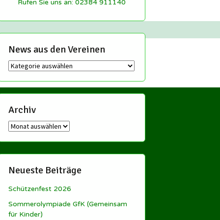
Rufen Sie uns an: 02384 911140
News aus den Vereinen
News
aus
den
Vereinen
Archiv
Archiv
Neueste Beiträge
Schützenfest 2026
Sommerolympiade GfK (Gemeinsam
für Kinder)