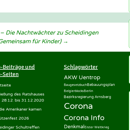
– Die Nachtwächter zu Scheidingen
Gemeinsam für Kinder)
→
-Beiträge und
Schlagwörter
-Seiten
AKW Uentrop
Bebauungsplan
tseite
Baugesetzbuch
Belgierblocks
Berlin
ließung des Ratshauses
Bezirksregierung Arnsberg
 28.12. bis 31.12.2020
Corona
 die Amerikaner kamen
Corona Info
ützenfest 2026
Denkmal
idinger Schultreffen
Erster Weltkrieg