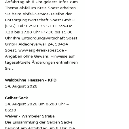
Abfuhrtag ab 6 Uhr geleert. Infos zum
Thema Abfall im Kreis Soest erhalten
Sie beim Abfall-Service-Telefon der
Entsorgungswirtschaft Soest GmbH
(ESG): Tel.: 02921 353-111 Mo-Do
7.30 bis 17.00 Uhr Fr7.30 bis 15.00
Uhr Ihre Entsorgungswirtschaft Soest
GmbH Aldegreverwall 24, 59494
Soest, www.esg-kreis-soest.de -
Angaben ohne Gewähr. Hinweise auf
tagesaktuelle Änderungen entnehmen
Sie…
Waldbühne Heessen - KFD
14. August 2026
Gelber Sack
14. August 2026 um 06:00 Uhr –
06:30
Welver - Wambeler Straße
Die Einsammlung der Gelben Säcke
beginnt am Abfuhrtag um 6 Uhr. Die