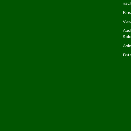
nac
Kin
Ver
Ausf
Sol
Anle
Fot