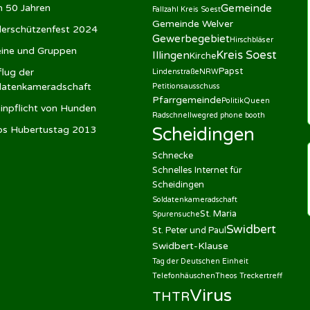
h 50 Jahren
Gemeinde
Fallzahl Kreis Soest
Gemeinde Welver
derschützenfest 2024
Gewerbegebiet
Hirschbläser
eine und Gruppen
Kreis Soest
Illingen
Kirche
Papst
lug der
Lindenstraße
NRW
datenkameradschaft
Petitionsausschuss
Pfarrgemeinde
Politik
Queen
inpflicht von Hunden
Radschnellweg
red phone booth
os Hubertustag 2013
Scheidingen
Schnecke
Schnelles Internet für
Scheidingen
Soldatenkameradschaft
St. Maria
Spurensuche
Swidbert
St. Peter und Paul
Swidbert-Klause
Tag der Deutschen Einheit
Telefonhäuschen
Theos Treckertreff
Virus
THTR