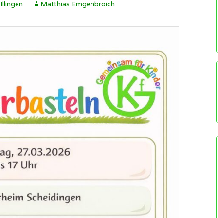
Redakteure 
Illingen
Matthias Emgenbroich
Schützenverein
herzlich wil
Illingen ▸
Wetter
Regeln für u
Soldatenkameradschaft
Illingen
Sozialen Ne
Scheidingen/Illingen
Gruppen
history.scheidingen
SuS Scheidingen ▸
Impressum
Scheidingen auf
Wikipedia
Datenschutz
Illingen auf Wikipedia