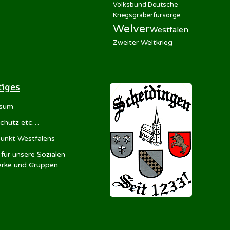
Volksbund Deutsche
Kriegsgräberfürsorge
Welver
Westfalen
Zweiter Weltkrieg
tiges
ssum
chutz etc…
punkt Westfalens
für unsere Sozialen
rke und Gruppen