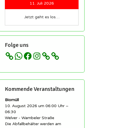
sind immer
11. Juli 2026
lkommen!
nsere
Jetzt geht es los…
tzwerke und
Folge uns
 etc…
WhatsApp
Facebook
Instagram
Kommende Veranstaltungen
Biomüll
10. August 2026 um 06:00 Uhr –
06:30
Welver - Wambeler Straße
Die Abfallbehälter werden am