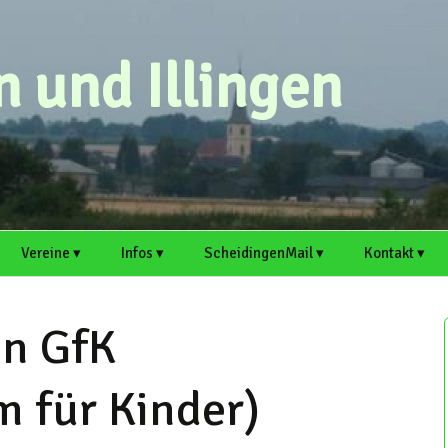
 und Illingen
Vereine ▾
Infos ▾
ScheidingenMail ▾
Kontakt ▾
eichen
MGV Scheidingen ▸
Ortsvorsteher
Webmail
Scheidingen auf
Kontaktformu
Scheidingen und Illingen
Welver.de
ln GfK
Scheidinger
Antrag für E-Mail-
Artikel einre
Kirmesverein e. V. ▸
Artikel einreichen
Adresse
Illingen auf Welver.
Termin einre
 für Kinder)
Schützenbruderschaft
Mitschreiber und Hobby-
Support
Scheidingen ▸
Redakteure sind immer
herzlich willkommen!
Mitschreiber