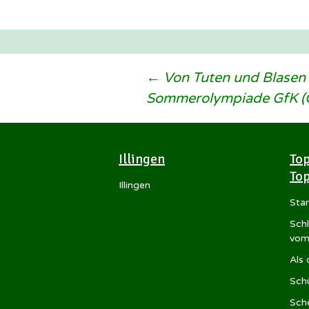
Beitragsnavigation
←
Von Tuten und Blasen 
Sommerolympiade GfK (
Illingen
Top
Top
Illingen
Star
Sch
vom
Als
Sch
Sche