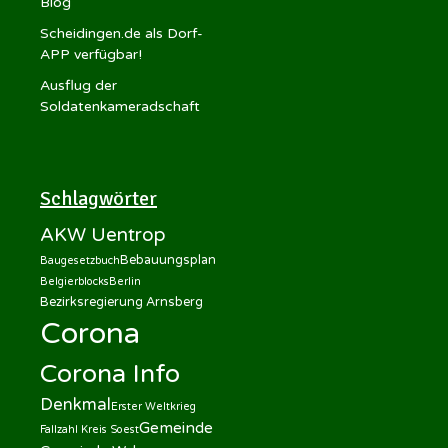
Blog
Scheidingen.de als Dorf-
APP verfügbar!
Ausflug der
Soldatenkameradschaft
Schlagwörter
AKW Uentrop
Bebauungsplan
Baugesetzbuch
Belgierblocks
Berlin
Bezirksregierung Arnsberg
Corona
Corona Info
Denkmal
Erster Weltkrieg
Gemeinde
Fallzahl Kreis Soest