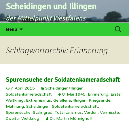
Zum
Scheidingen und Illingen
Inhalt
der Mittelpunkt Westfalens
springen
Suche
Menü
nach:
Schlagwortarchiv: Erinnerung
Spurensuche der Soldatenkameradschaft
7. April 2015
Scheidingen/Illingen
,
Soldatenkameradschaft
8. Mai 1945
,
Erinnerung
,
Erster
Weltkrieg
,
Extremismus
,
Gefallene
,
Illingen
,
Kriegsende
,
Mahnung
,
Scheidingen
,
Soldatenkameradschaft
,
Spurensuche
,
Stalingrad
,
Totalitarismus
,
Verdun
,
Vermisste
,
Zweiter Weltkrieg
Dr. Martin Mönnighoff