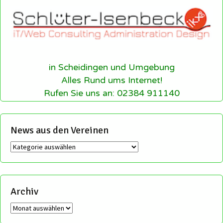
in Scheidingen und Umgebung
Alles Rund ums Internet!
Rufen Sie uns an: 02384 911140
News aus den Vereinen
News
aus
den
Vereinen
Archiv
Archiv