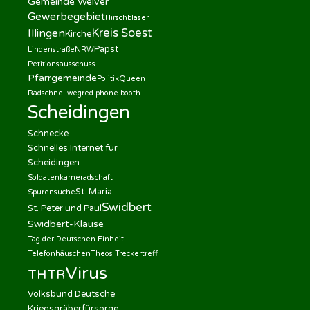
Gemeinde Welver
Gewerbegebiet
Hirschbläser
Kreis Soest
Illingen
Kirche
Papst
Lindenstraße
NRW
Petitionsausschuss
Pfarrgemeinde
Politik
Queen
Radschnellweg
red phone booth
Scheidingen
Schnecke
Schnelles Internet für
Scheidingen
Soldatenkameradschaft
St. Maria
Spurensuche
Swidbert
St. Peter und Paul
Swidbert-Klause
Tag der Deutschen Einheit
Telefonhäuschen
Theos Treckertreff
Virus
THTR
Volksbund Deutsche
Kriegsgräberfürsorge