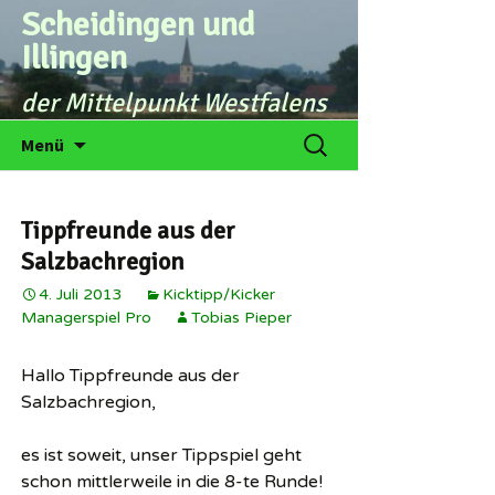
Zum
Scheidingen und
Inhalt
Illingen
springen
der Mittelpunkt Westfalens
Suchen
Menü
nach:
Tippfreunde aus der
Salzbachregion
4. Juli 2013
Kicktipp/Kicker
Managerspiel Pro
Tobias Pieper
Hallo Tippfreunde aus der
Salzbachregion,
es ist soweit, unser Tippspiel geht
schon mittlerweile in die 8-te Runde!