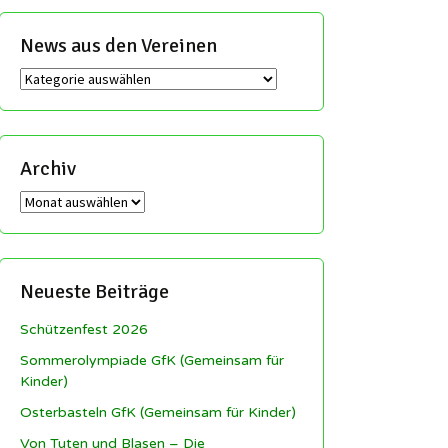
News aus den Vereinen
News
aus
den
Vereinen
Archiv
Archiv
Neueste Beiträge
Schützenfest 2026
Sommerolympiade GfK (Gemeinsam für
Kinder)
Osterbasteln GfK (Gemeinsam für Kinder)
Von Tuten und Blasen – Die