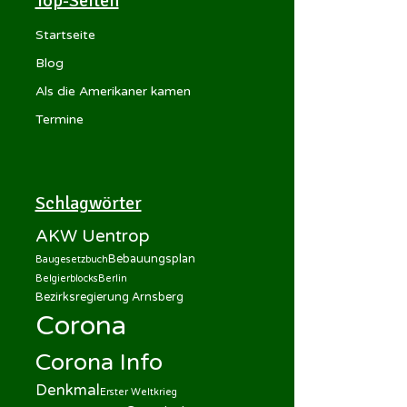
Top-Seiten
Startseite
Blog
Als die Amerikaner kamen
Termine
Schlagwörter
AKW Uentrop
Bebauungsplan
Baugesetzbuch
Belgierblocks
Berlin
Bezirksregierung Arnsberg
Corona
Corona Info
Denkmal
Erster Weltkrieg