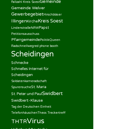
Gemeinde
Fallzahl Kreis Soest
Gemeinde Welver
Gewerbegebiet
Hirschbläser
Kreis Soest
Illingen
Kirche
Papst
Lindenstraße
NRW
Petitionsausschuss
Pfarrgemeinde
Politik
Queen
Radschnellweg
red phone booth
Scheidingen
Schnecke
Schnelles Internet für
Scheidingen
Soldatenkameradschaft
St. Maria
Spurensuche
Swidbert
St. Peter und Paul
Swidbert-Klause
Tag der Deutschen Einheit
Telefonhäuschen
Theos Treckertreff
Virus
THTR