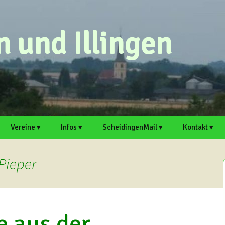
 und Illingen
Vereine ▾
Infos ▾
ScheidingenMail ▾
Kontakt ▾
eichen
MGV Scheidingen ▸
Ortsvorsteher
Webmail
Scheidingen auf
Kontaktformu
Scheidingen und Illingen
Welver.de
Pieper
Scheidinger
Antrag für E-Mail-
Artikel einre
Kirmesverein e. V. ▸
Artikel einreichen
Adresse
Illingen auf Welver.
Termin einre
Schützenbruderschaft
Mitschreiber und Hobby-
Support
Scheidingen ▸
Redakteure sind immer
e aus der
herzlich willkommen!
Mitschreiber