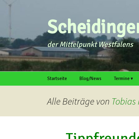
Zum
Inhalt
springen
Scheidingen
der Mittelpunkt Westfalens
Startseite
Blog/News
Termine ▾
intern
Galerie
Termin einr
Alle Beiträge von
Tobias 
Tippfreund