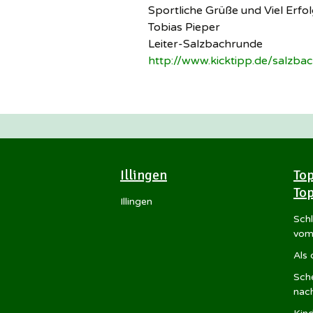
Sportliche Grüße und Viel Erfo
Tobias Pieper
Leiter-Salzbachrunde
http://www.kicktipp.de/salzba
Illingen
Top
Top
Illingen
Sch
vom
Als
Sche
nac