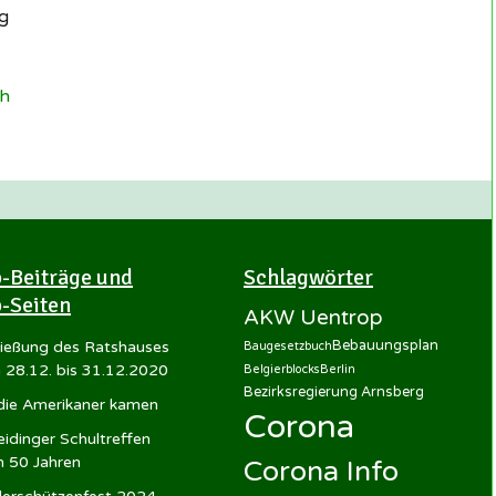
lg
ch
-Beiträge und
Schlagwörter
-Seiten
AKW Uentrop
Bebauungsplan
ließung des Ratshauses
Baugesetzbuch
 28.12. bis 31.12.2020
Belgierblocks
Berlin
Bezirksregierung Arnsberg
 die Amerikaner kamen
Corona
idinger Schultreffen
h 50 Jahren
Corona Info