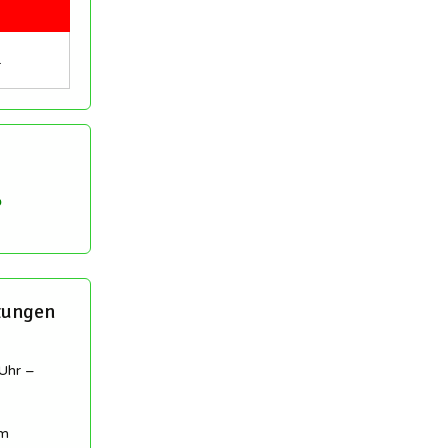
…
tungen
Uhr –
am