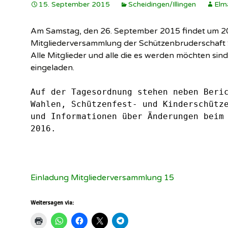
15. September 2015
Scheidingen/Illingen
Elm
Schützenverein
Illingen ▸
W
Am Samstag, den 26. September 2015 findet um 20
Soldatenkamerad
I
Mitgliederversammlung der Schützenbruderschaft S
Scheidingen/Illi
Alle Mitglieder und alle die es werden möchten sind
h
eingeladen.
SuS Scheidingen
S
Auf der Tagesordnung stehen neben Beri
W
Wahlen, Schützenfest- und Kinderschütz
I
und Informationen über Änderungen beim
2016.
Einladung Mitgliederversammlung 15
Weitersagen via: