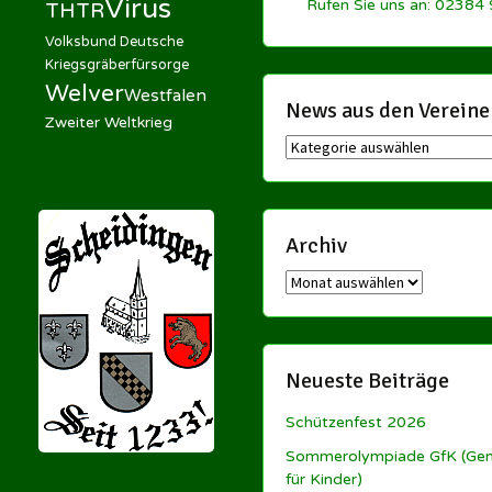
Virus
Rufen Sie uns an: 02384
THTR
Volksbund Deutsche
Kriegsgräberfürsorge
Welver
Westfalen
News aus den Vereine
Zweiter Weltkrieg
News
aus
den
Vereinen
Archiv
Archiv
Neueste Beiträge
Schützenfest 2026
Sommerolympiade GfK (Ge
für Kinder)