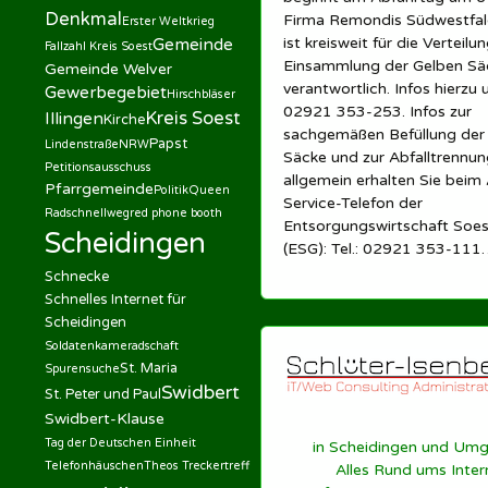
Denkmal
Firma Remondis Südwestfa
Erster Weltkrieg
ist kreisweit für die Verteilu
Gemeinde
Fallzahl Kreis Soest
Einsammlung der Gelben Sä
Gemeinde Welver
verantwortlich. Infos hierzu 
Gewerbegebiet
Hirschbläser
02921 353-253. Infos zur
Kreis Soest
Illingen
Kirche
sachgemäßen Befüllung der
Papst
Lindenstraße
NRW
Säcke und zur Abfalltrennun
Petitionsausschuss
allgemein erhalten Sie beim 
Pfarrgemeinde
Politik
Queen
Service-Telefon der
Radschnellweg
red phone booth
Entsorgungswirtschaft So
Scheidingen
(ESG): Tel.: 02921 353-111
Schnecke
Schnelles Internet für
Scheidingen
Soldatenkameradschaft
St. Maria
Spurensuche
Swidbert
St. Peter und Paul
Swidbert-Klause
Tag der Deutschen Einheit
in Scheidingen und Um
Telefonhäuschen
Theos Treckertreff
Alles Rund ums Inter