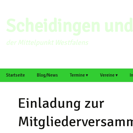
Zum
Inhalt
springen
Scheidingen und 
der Mittelpunkt Westfalens
Startseite
Blog/News
Termine ▾
Vereine ▾
I
intern
Galerie
Termin einreichen
MGV Scheidinge
O
S
Einladung zur
Scheidinger
Kirmesverein e. V
A
Mitgliederversam
Schützenbruders
M
Scheidingen ▸
R
h