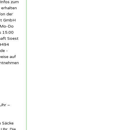
 Infos zum
 erhalten
fon der
est GmbH
1 Mo-Do
s 15.00
haft Soest
59494
de -
eise auf
entnehmen
Uhr –
n Säcke
Uhr. Die