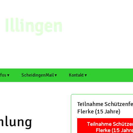
Illingen
nfos ▾
ScheidingenMail ▾
Kontakt ▾
n ▸
rtsvorsteher
Webmail
Scheidingen auf
Kontaktformular
cheidingen und Illingen
Welver.de
Antrag für E-Mail-
Artikel einreichen
Teilnahme Schützenfe
. ▸
rtikel einreichen
Adresse
Illingen auf Welver.de
Flerke (15 Jahre)
Termin einreichen
mlung
chaft
itschreiber und Hobby-
Support
edakteure sind immer
Teilnahme Schütze
erzlich willkommen!
Mitschreiber und Hobby-
Flerke (15 Jahre