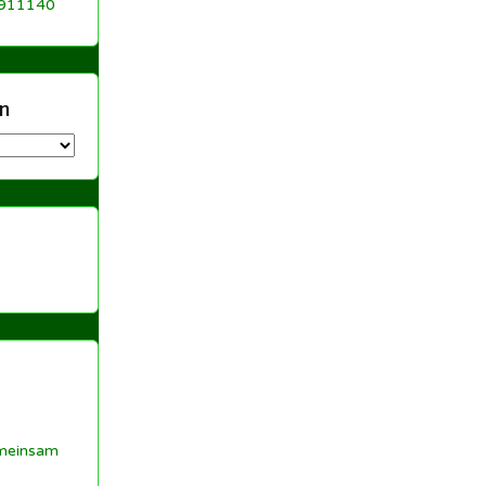
 911140
n
meinsam