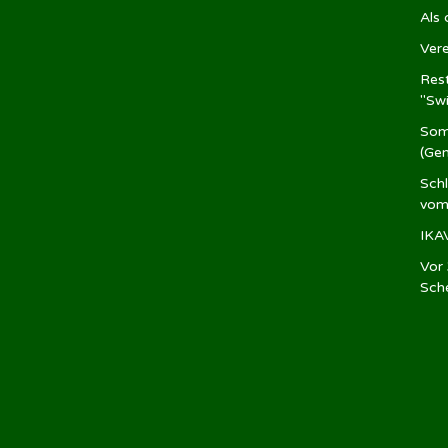
Als
Ver
Rest
"Sw
Som
(Ge
Sch
vom
IKA
Vor 
Sch