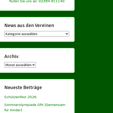
Rufen Sie uns an: 02384 911140
News aus den Vereinen
News
aus
den
Vereinen
Archiv
Archiv
Neueste Beiträge
Schützenfest 2026
Sommerolympiade GfK (Gemeinsam
für Kinder)