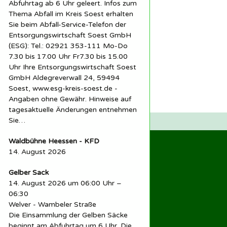
Abfuhrtag ab 6 Uhr geleert. Infos zum
Thema Abfall im Kreis Soest erhalten
Sie beim Abfall-Service-Telefon der
Entsorgungswirtschaft Soest GmbH
(ESG): Tel.: 02921 353-111 Mo-Do
7.30 bis 17.00 Uhr Fr7.30 bis 15.00
Uhr Ihre Entsorgungswirtschaft Soest
in der Mitte
GmbH Aldegreverwall 24, 59494
Soest, www.esg-kreis-soest.de -
Angaben ohne Gewähr. Hinweise auf
tagesaktuelle Änderungen entnehmen
Sie…
Waldbühne Heessen - KFD
14. August 2026
Gelber Sack
14. August 2026 um 06:00 Uhr –
06:30
Welver - Wambeler Straße
Die Einsammlung der Gelben Säcke
beginnt am Abfuhrtag um 6 Uhr. Die