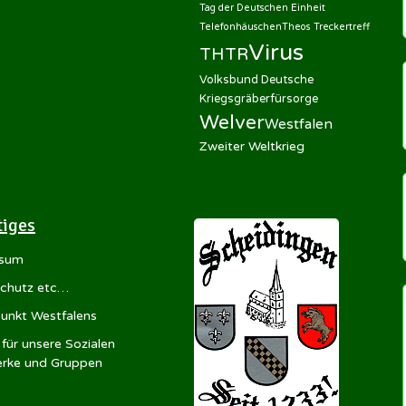
Tag der Deutschen Einheit
Telefonhäuschen
Theos Treckertreff
Virus
THTR
Volksbund Deutsche
Kriegsgräberfürsorge
Welver
Westfalen
Zweiter Weltkrieg
tiges
ssum
chutz etc…
punkt Westfalens
für unsere Sozialen
rke und Gruppen