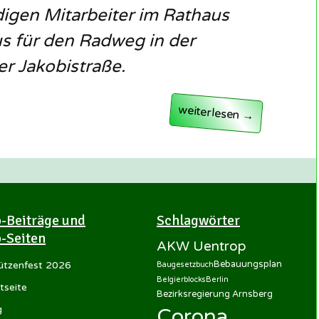
igen Mitarbeiter im Rathaus
s für den Radweg in der
er Jakobistraße.
Berlin will keine Radwege 
weiterlesen
→
-Beiträge und
Schlagwörter
-Seiten
AKW Uentrop
Bebauungsplan
ützenfest 2026
Baugesetzbuch
Belgierblocks
Berlin
tseite
Bezirksregierung Arnsberg
g
Corona