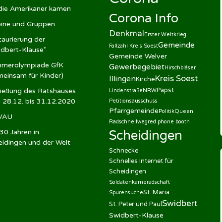
 die Amerikaner kamen
Corona Info
eine und Gruppen
Denkmal
Erster Weltkrieg
aurierung der
Gemeinde
Fallzahl Kreis Soest
idbert-Klause"
Gemeinde Welver
merolympiade GfK
Gewerbegebiet
Hirschbläser
meinsam für Kinder)
Kreis Soest
Illingen
Kirche
Papst
ließung des Ratshauses
Lindenstraße
NRW
 28.12. bis 31.12.2020
Petitionsausschuss
Pfarrgemeinde
Politik
Queen
VAU
Radschnellweg
red phone booth
30 Jahren in
Scheidingen
eidingen und der Welt
Schnecke
Schnelles Internet für
Scheidingen
Soldatenkameradschaft
St. Maria
Spurensuche
Swidbert
St. Peter und Paul
Swidbert-Klause