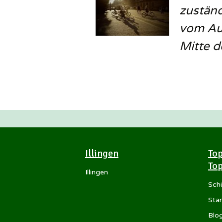
zuständ
vom Au
Mitte d
Illingen
Top
Top
Illingen
Sch
Star
Blo