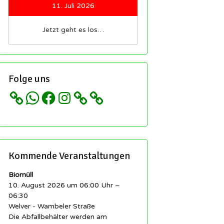
sind immer
11. Juli 2026
lkommen!
nsere
Jetzt geht es los…
tzwerke und
Folge uns
 etc…
WhatsApp
Facebook
Instagram
Kommende Veranstaltungen
Biomüll
10. August 2026 um 06:00 Uhr –
06:30
Welver - Wambeler Straße
Die Abfallbehälter werden am