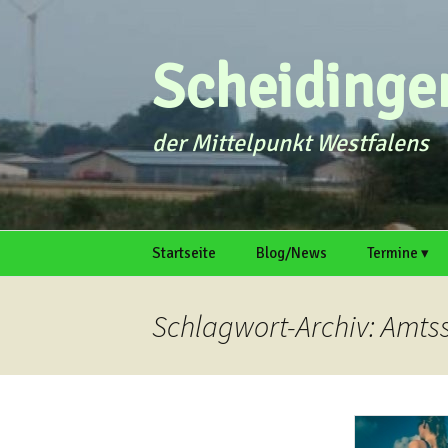
Zum
Inhalt
springen
Scheidingen
der Mittelpunkt Westfalens
Startseite
Blog/News
Termine ▾
intern
Galerie
Termin einr
Schlagwort-Archiv: Amt