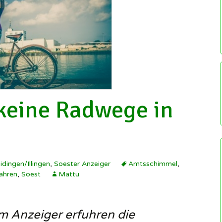
Redakteure 
Schützenverein
herzlich wil
Illingen ▸
Wetter
Regeln für u
Soldatenkameradschaft
Illingen
Sozialen Ne
Scheidingen/Illingen
Gruppen
history.scheidingen
SuS Scheidingen ▸
Impressum
Scheidingen auf
Wikipedia
Datenschutz
 keine Radwege in
Illingen auf Wikipedia
idingen/Illingen
,
Soester Anzeiger
Amtsschimmel
,
ahren
,
Soest
Mattu
m Anzeiger erfuhren die