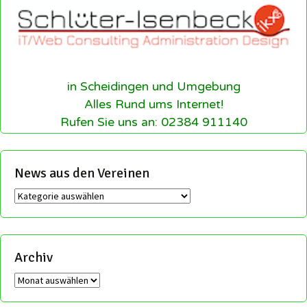
in Scheidingen und Umgebung
Alles Rund ums Internet!
Rufen Sie uns an: 02384 911140
News aus den Vereinen
News
aus
den
Vereinen
Archiv
Archiv