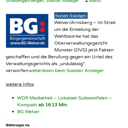
Scheidingen/Illingen
,
Soester Anzeiger
Mattu
Soester Anzeiger:
Welver/Arnsberg – Im Streit
um die Einteilung der
Wahlbezirke hat das
Oberverwaltungsgericht
Münster (OVG) jetzt Fakten
geschaffen und die Berufung gegen ein Urteil des
Verwaltungsgerichts als „unzulässig“
verworfen.
weiterlesen beim Soester Anzeiger
weitere Infos
WDR Mediathek – Lokalzeit Südwestfalen –
Kompakt
ab 16:13 Min.
BG Welver
Weitersagen via: