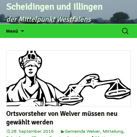
Zum
Scheidingen und Illingen
Inhalt
der Mittelpunkt Westfalens
springen
Suche
Menü
nach:
Ortsvorsteher von Welver müssen neu
gewählt werden
28. September 2016
Gemeinde Welver
,
Mitteilung
,