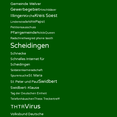
Gemeinde Welver
Gewerbegebiet
Hirschbläser
Kreis Soest
Illingen
Kirche
Papst
Lindenstraße
NRW
Petitionsausschuss
Pfarrgemeinde
Politik
Queen
Radschnellweg
red phone booth
Scheidingen
Schnecke
Schnelles Internet für
Scheidingen
Soldatenkameradschaft
St. Maria
Spurensuche
Swidbert
St. Peter und Paul
Swidbert-Klause
Tag der Deutschen Einheit
Telefonhäuschen
Theos Treckertreff
Virus
THTR
Volksbund Deutsche