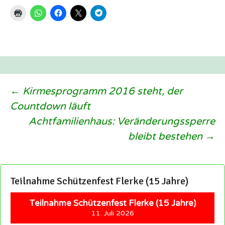
Beitragsnavigation
←
Kirmesprogramm 2016 steht, der
Countdown läuft
Achtfamilienhaus: Veränderungssperre
bleibt bestehen
→
Teilnahme Schützenfest Flerke (15 Jahre)
Teilnahme Schützenfest Flerke (15 Jahre)
11. Juli 2026