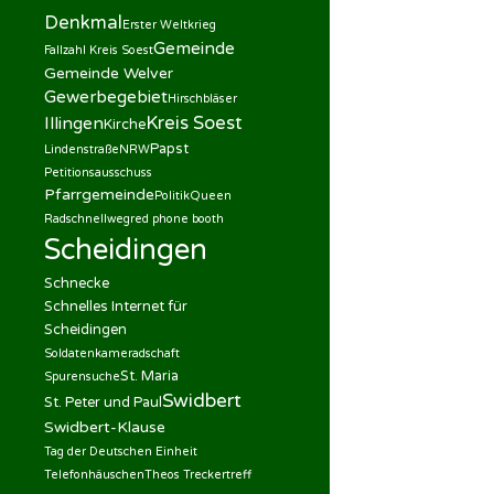
Denkmal
Erster Weltkrieg
Gemeinde
Fallzahl Kreis Soest
Gemeinde Welver
Gewerbegebiet
Hirschbläser
Kreis Soest
Illingen
Kirche
Papst
Lindenstraße
NRW
Petitionsausschuss
Pfarrgemeinde
Politik
Queen
Radschnellweg
red phone booth
Scheidingen
Schnecke
Schnelles Internet für
Scheidingen
Soldatenkameradschaft
St. Maria
Spurensuche
Swidbert
St. Peter und Paul
Swidbert-Klause
Tag der Deutschen Einheit
Telefonhäuschen
Theos Treckertreff