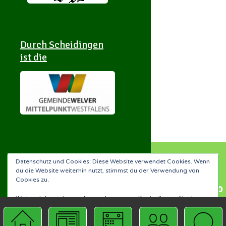
Durch Scheidingen
ist die
Add
Datenschutz und Cookies: Diese Website verwendet Cookies. Wenn
du die Website weiterhin nutzt, stimmst du der Verwendung von
Scheidingen
Cookies zu.
Scheidingen-APP
und Illingen to
Weitere Informationen, beispielsweise zur Kontrolle von Cookies,
your
Scheidingen-APP
findest du hier:
Unsere Datenschutzerklärung
Homescreen!