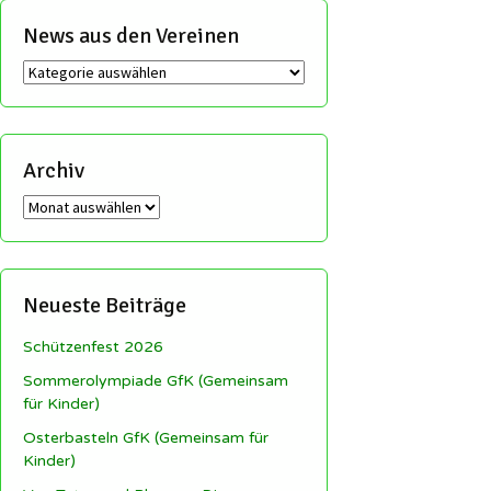
News aus den Vereinen
News
aus
den
Vereinen
Archiv
Archiv
Neueste Beiträge
Schützenfest 2026
Sommerolympiade GfK (Gemeinsam
für Kinder)
Osterbasteln GfK (Gemeinsam für
Kinder)