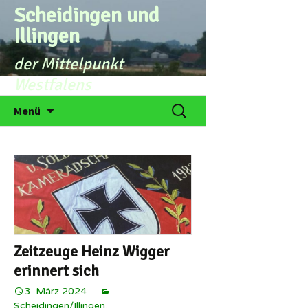
Zum
Scheidingen und
Inhalt
Illingen
springen
der Mittelpunkt
Westfalens
Suchen
Menü
nach:
Zeitzeuge Heinz Wigger
erinnert sich
3. März 2024
Scheidingen/Illingen
,