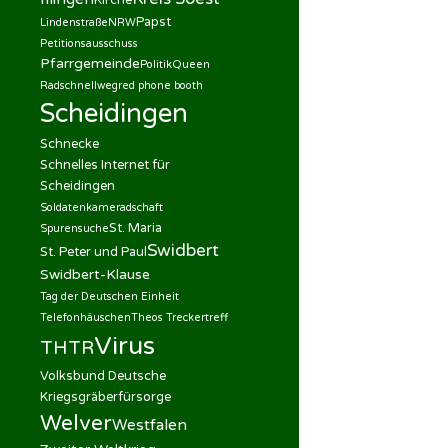
Kirche
Papst
Lindenstraße
NRW
Petitionsausschuss
Pfarrgemeinde
Politik
Queen
Radschnellweg
red phone booth
Scheidingen
Schnecke
Schnelles Internet für
Scheidingen
Soldatenkameradschaft
St. Maria
Spurensuche
Swidbert
St. Peter und Paul
Swidbert-Klause
Tag der Deutschen Einheit
Telefonhäuschen
Theos Treckertreff
Virus
THTR
Volksbund Deutsche
Kriegsgräberfürsorge
Welver
Westfalen