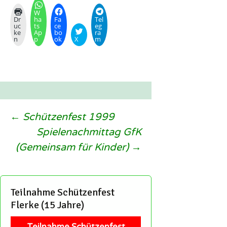
W
Dr
ha
Fa
Tel
uc
ts
ce
eg
ke
Ap
bo
ra
n
p
ok
X
m
Beitragsnavigation
←
Schützenfest 1999
Spielenachmittag GfK
(Gemeinsam für Kinder)
→
Teilnahme Schützenfest
Flerke (15 Jahre)