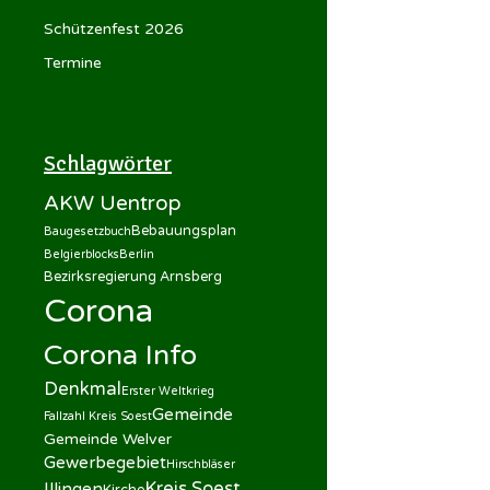
Schützenfest 2026
Termine
Schlagwörter
AKW Uentrop
Bebauungsplan
Baugesetzbuch
Belgierblocks
Berlin
Bezirksregierung Arnsberg
Corona
Corona Info
Denkmal
Erster Weltkrieg
Gemeinde
Fallzahl Kreis Soest
Gemeinde Welver
Gewerbegebiet
Hirschbläser
Kreis Soest
Illingen