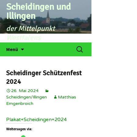
Zum
Scheidingen und
Inhalt
Illingen
springen
der Mittelpunkt
Westfalens
Suchen
Menü
nach:
Scheidinger Schützenfest
2024
26. Mai 2024
Scheidingen/Illingen
Matthias
Emgenbroich
Plakat+Scheidingen+2024
Weitersagen via: