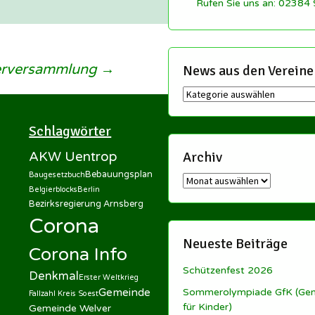
Rufen Sie uns an: 02384
derversammlung
→
News aus den Vereine
News
aus
den
Schlagwörter
Vereinen
Archiv
AKW Uentrop
Bebauungsplan
Baugesetzbuch
Archiv
Belgierblocks
Berlin
Bezirksregierung Arnsberg
Corona
Neueste Beiträge
Corona Info
Schützenfest 2026
Denkmal
Erster Weltkrieg
Gemeinde
Sommerolympiade GfK (Ge
Fallzahl Kreis Soest
für Kinder)
Gemeinde Welver