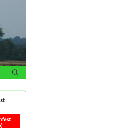
Suchen
nach:
st
nfest
)