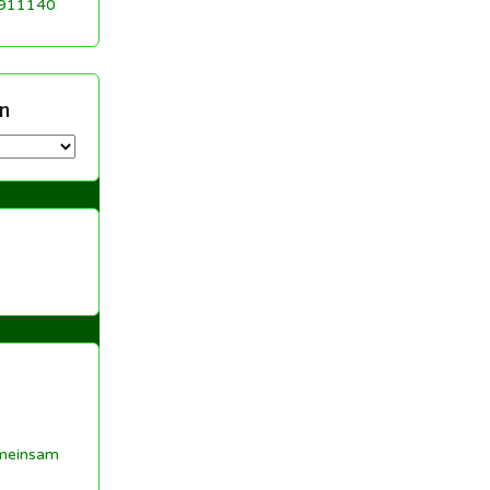
 911140
n
meinsam