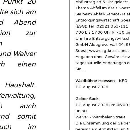
 Punkt 20
Abfuhrtag ab 6 Uhr geleert.
Thema Abfall im Kreis Soest
te sich am
Sie beim Abfall-Service-Tele
Entsorgungswirtschaft So
nd Abend
(ESG): Tel.: 02921 353-11
tion zur
7.30 bis 17.00 Uhr Fr7.30 bi
Uhr Ihre Entsorgungswirtsc
n
GmbH Aldegreverwall 24, 
Soest, www.esg-kreis-soest.
und Welver
Angaben ohne Gewähr. Hinw
ch einen
tagesaktuelle Änderungen 
Sie…
Waldbühne Heessen - KFD
 Haushalt.
14. August 2026
Verwaltung,
Gelber Sack
h
auch
14. August 2026 um 06:00 
06:30
und somit
Welver - Wambeler Straße
Die Einsammlung der Gelbe
 auch im
beginnt am Abfuhrtag um 6 