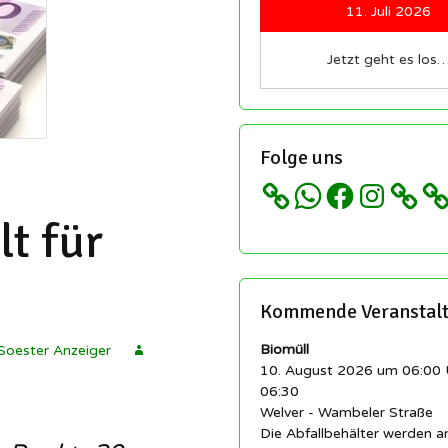
Redakteure sind immer
11. Juli 2026
herzlich willkommen!
etter
Regeln für unsere
Jetzt geht es los
schaft
llingen
Sozialen Netzwerke und
ngen
Gruppen
istory.scheidingen
 ▸
Impressum
Folge uns
cheidingen auf
ikipedia
Datenschutz etc…
WhatsApp
Facebook
Instagram
t für
llingen auf Wikipedia
Kommende Veranstal
Biomüll
Soester Anzeiger
10. August 2026 um 06:00 
06:30
Welver - Wambeler Straße
Die Abfallbehälter werden 