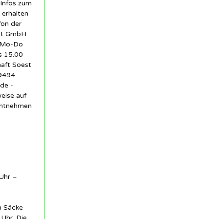
 Infos zum
 erhalten
fon der
est GmbH
1 Mo-Do
s 15.00
haft Soest
59494
de -
eise auf
entnehmen
Uhr –
n Säcke
Uhr. Die