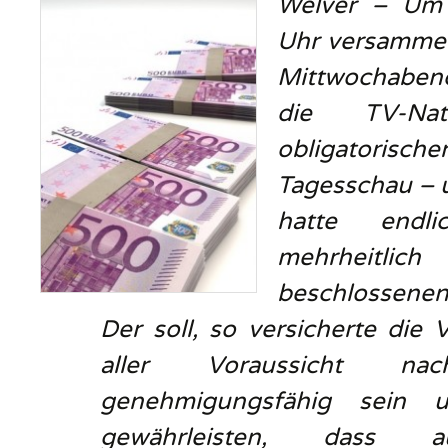
Welver – Um
Uhr versammel
Mittwochabe
die TV-Na
obligatorische
Tagesschau – 
hatte endli
mehrheitlich
beschlossenen
Der soll, so versicherte die 
aller Voraussicht nac
genehmigungsfähig sein 
gewährleisten, dass