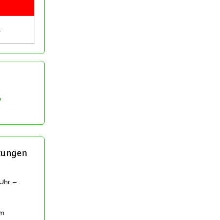
…
tungen
Uhr –
am