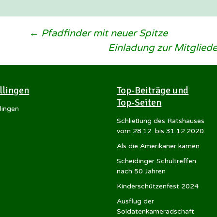
Beitragsnavigation
←
Pfadfinder mit neuer Spitze
Einladung zur Mitglie
Illingen
Top-Beiträge und
Top-Seiten
llingen
Schließung des Ratshauses
vom 28.12. bis 31.12.2020
Als die Amerikaner kamen
Scheidinger Schultreffen
nach 50 Jahren
Kinderschützenfest 2024
Ausflug der
Soldatenkameradschaft