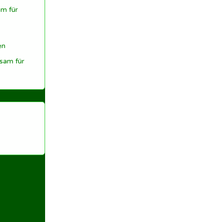
m für
en
sam für