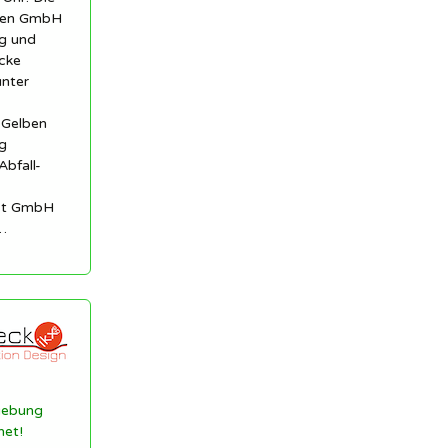
len GmbH
ng und
cke
unter
 Gelben
g
Abfall-
est GmbH
…
gebung
net!