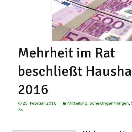
Schützenverein
Illingen ▸
W
Soldatenkamerad
I
Scheidingen/Illi
h
SuS Scheidingen
Mehrheit im Rat
S
W
beschließt Haushal
I
2016
25. Februar 2016
Mitteilung
,
Scheidingen/Illingen
,
ikx