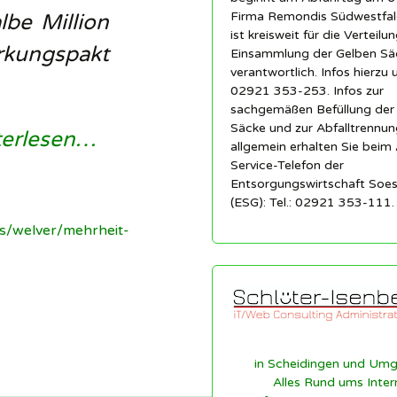
Firma Remondis Südwestfa
be Million
ist kreisweit für die Verteilu
ungspakt
Einsammlung der Gelben Sä
verantwortlich. Infos hierzu 
02921 353-253. Infos zur
sachgemäßen Befüllung der
Säcke und zur Abfalltrennun
terlesen…
allgemein erhalten Sie beim 
Service-Telefon der
Entsorgungswirtschaft So
(ESG): Tel.: 02921 353-111
es/welver/mehrheit-
in Scheidingen und Um
Alles Rund ums Inter