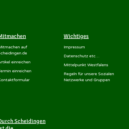
Mitmachen
Wichtiges
Mitmachen auf
Impressum
Scheidingen.de
Datenschutz etc…
rtikel einreichen
Mittelpunkt Westfalens
Termin einreichen
Regeln für unsere Sozialen
Kontaktformular
Netzwerke und Gruppen
Durch Scheidingen
ist die