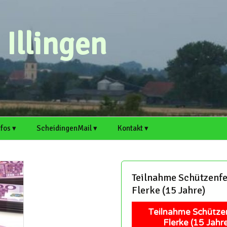
Illingen
nfos ▾
ScheidingenMail ▾
Kontakt ▾
n ▸
rtsvorsteher
Webmail
Scheidingen auf
Kontaktformular
cheidingen und Illingen
Welver.de
Antrag für E-Mail-
Artikel einreichen
Teilnahme Schützenfe
. ▸
rtikel einreichen
Adresse
Illingen auf Welver.de
Flerke (15 Jahre)
Termin einreichen
chaft
itschreiber und Hobby-
Support
edakteure sind immer
Teilnahme Schütze
erzlich willkommen!
Mitschreiber und Hobby-
Flerke (15 Jahre