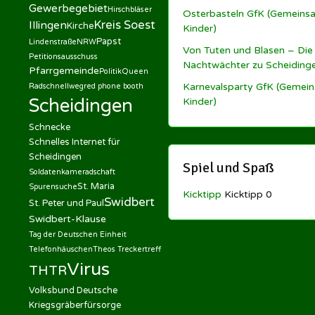
Gewerbegebiet
Hirschbläser
Osterbasteln GfK (Gemeinsa
Kreis Soest
Illingen
Kirche
Kinder)
Papst
Lindenstraße
NRW
Von Tuten und Blasen – Die
Petitionsausschuss
Nachtwächter zu Scheiding
Pfarrgemeinde
Politik
Queen
Karnevalsparty GfK (Gemein
Radschnellweg
red phone booth
Scheidingen
Kinder)
Schnecke
Schnelles Internet für
Scheidingen
Spiel und Spaß
Soldatenkameradschaft
St. Maria
Spurensuche
Kicktipp
Kicktipp 0
Swidbert
St. Peter und Paul
Swidbert-Klause
Tag der Deutschen Einheit
Telefonhäuschen
Theos Treckertreff
Virus
THTR
Volksbund Deutsche
Kriegsgräberfürsorge