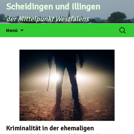
Zum
Scheidingen und Illingen
Inhalt
der Mittelpunkt Westfalens
springen
Suche
Menü
nach:
Kriminalität in der ehemaligen