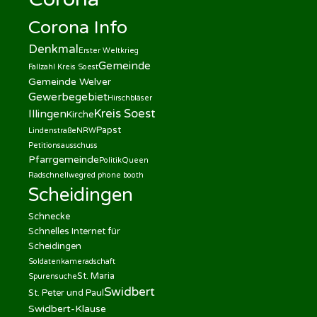
Corona Info
Denkmal
Erster Weltkrieg
Gemeinde
Fallzahl Kreis Soest
Gemeinde Welver
Gewerbegebiet
Hirschbläser
Kreis Soest
Illingen
Kirche
Papst
Lindenstraße
NRW
Petitionsausschuss
Pfarrgemeinde
Politik
Queen
Radschnellweg
red phone booth
Scheidingen
Schnecke
Schnelles Internet für
Scheidingen
Soldatenkameradschaft
St. Maria
Spurensuche
Swidbert
St. Peter und Paul
Swidbert-Klause