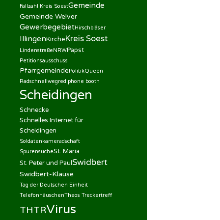
Gemeinde
Fallzahl Kreis Soest
Gemeinde Welver
Gewerbegebiet
Hirschbläser
Kreis Soest
Illingen
Kirche
Papst
Lindenstraße
NRW
Petitionsausschuss
Pfarrgemeinde
Politik
Queen
Radschnellweg
red phone booth
Scheidingen
Schnecke
Schnelles Internet für
Scheidingen
Soldatenkameradschaft
St. Maria
Spurensuche
Swidbert
St. Peter und Paul
Swidbert-Klause
Tag der Deutschen Einheit
Telefonhäuschen
Theos Treckertreff
Virus
THTR