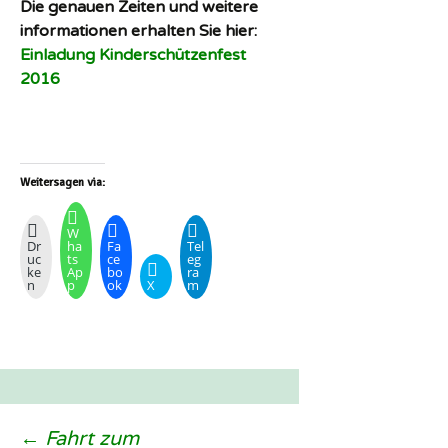
Die genauen Zeiten und weitere
informationen erhalten Sie hier:
Einladung Kinderschützenfest
2016
Weitersagen via:
W
Dr
ha
Fa
Tel
uc
ts
ce
eg
ke
Ap
bo
ra
n
p
ok
X
m
←
Fahrt zum