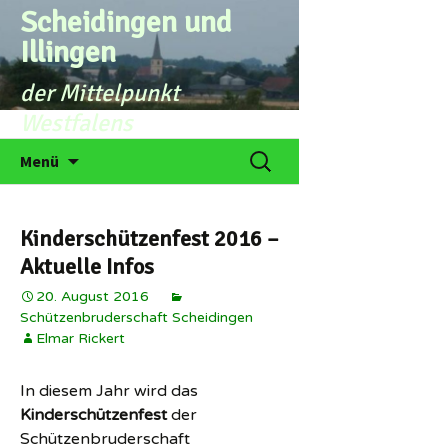
Zum
Scheidingen und
Inhalt
Illingen
springen
der Mittelpunkt
Westfalens
Suchen
Menü
nach:
Kinderschützenfest 2016 –
Aktuelle Infos
20. August 2016
Schützenbruderschaft Scheidingen
Elmar Rickert
In diesem Jahr wird das
Kinderschützenfest
der
Schützenbruderschaft