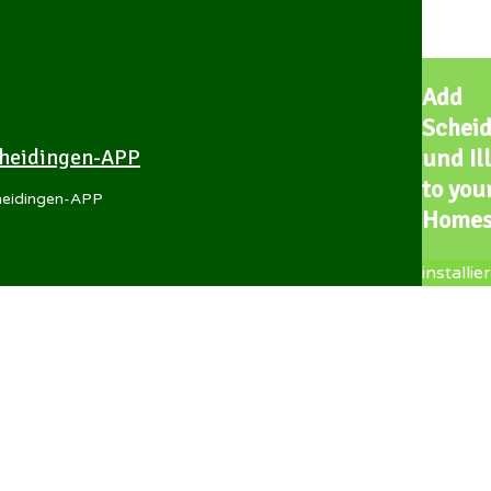
Add
Schei
heidingen-APP
und Il
to you
heidingen-APP
Homes
installie