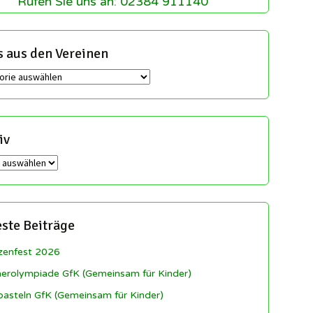
Rufen Sie uns an: 02384 911140
 aus den Vereinen
en
iv
ste Beiträge
zenfest 2026
rolympiade GfK (Gemeinsam für Kinder)
basteln GfK (Gemeinsam für Kinder)