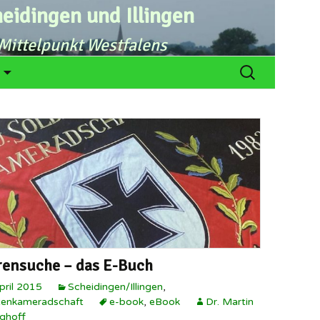
eidingen und Illingen
Mittelpunkt Westfalens
n
Suchen
nach:
ensuche – das E-Buch
pril 2015
Scheidingen/Illingen
,
tenkameradschaft
e-book
,
eBook
Dr. Martin
ghoff