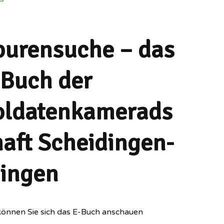
purensuche – das
-Buch der
oldatenkamerads
haft Scheidingen-
lingen
können Sie sich das E-Buch anschauen