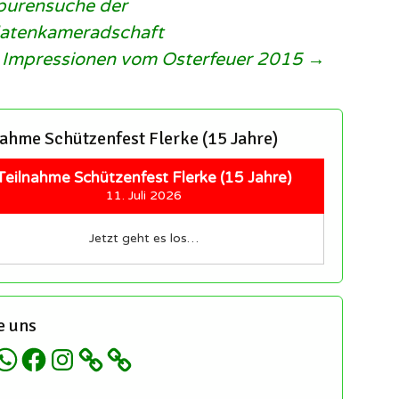
tragsnavigation
urensuche der
datenkameradschaft
Impressionen vom Osterfeuer 2015
→
nahme Schützenfest Flerke (15 Jahre)
Teilnahme Schützenfest Flerke (15 Jahre)
11. Juli 2026
Jetzt geht es los…
e uns
hatsApp
Facebook
Instagram