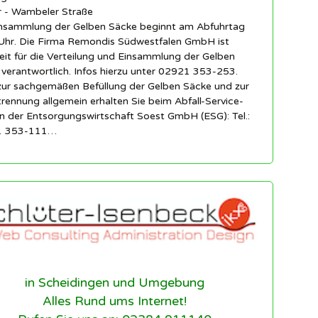
r - Wambeler Straße
insammlung der Gelben Säcke beginnt am Abfuhrtag
Uhr. Die Firma Remondis Südwestfalen GmbH ist
eit für die Verteilung und Einsammlung der Gelben
verantwortlich. Infos hierzu unter 02921 353-253.
 zur sachgemäßen Befüllung der Gelben Säcke und zur
trennung allgemein erhalten Sie beim Abfall-Service-
n der Entsorgungswirtschaft Soest GmbH (ESG): Tel.:
1 353-111…
in Scheidingen und Umgebung
Alles Rund ums Internet!