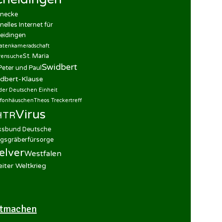
necke
nelles Internet für
eidingen
datenkameradschaft
St. Maria
rensuche
Swidbert
 Peter und Paul
dbert-Klause
der Deutschen Einheit
efonhäuschen
Theos Treckertreff
Virus
HTR
ksbund Deutsche
egsgräberfürsorge
elver
Westfalen
iter Weltkrieg
tmachen