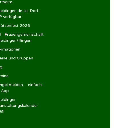
rtseite
eidingen.de als Dorf-
 verfügbar!
ützenfest 2026
h. Frauengemeinschaft
eidingen/Illingen
ormationen
eine und Gruppen
og
mine
gel melden – einfach
r App
eidinger
anstaltungskalender
25