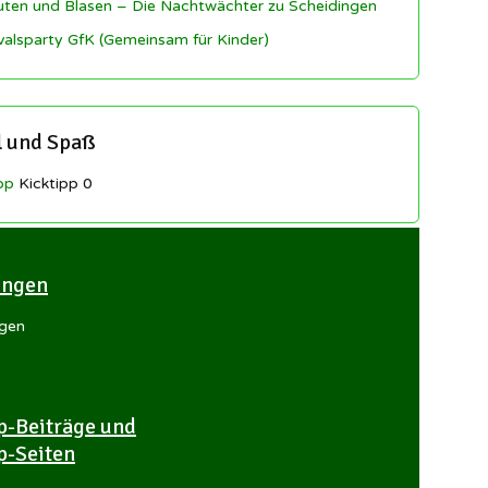
uten und Blasen – Die Nachtwächter zu Scheidingen
valsparty GfK (Gemeinsam für Kinder)
l und Spaß
pp
Kicktipp 0
lingen
ngen
p-Beiträge und
p-Seiten