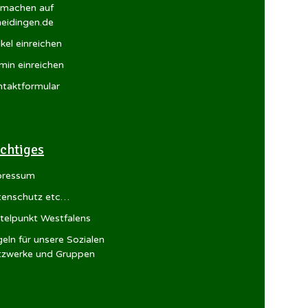
tmachen auf
eidingen.de
ikel einreichen
min einreichen
taktformular
chtiges
pressum
tenschutz etc…
telpunkt Westfalens
eln für unsere Sozialen
zwerke und Gruppen