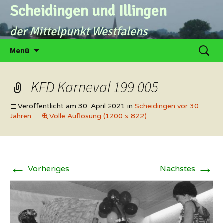
Zum
Scheidingen und Illingen
Inhalt
der Mittelpunkt Westfalens
springen
Suche
Menü
nach:
KFD Karneval 199 005
Veröffentlicht am
30. April 2021
in
Scheidingen vor 30
Jahren
Volle Auflösung (1200 × 822)
←
→
Vorheriges
Nächstes