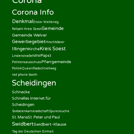
Corona
Corona Info
Denkmal
Erster Weltkrieg
Gemeinde
Fallzahl Kreis Soest
Gemeinde Welver
Gewerbegebiet
Hirschbläser
Kreis Soest
Illingen
Kirche
Papst
Lindenstraße
NRW
Pfarrgemeinde
Petitionsausschuss
Politik
Queen
Radschnellweg
red phone booth
Scheidingen
Schnecke
Schnelles Internet für
Scheidingen
Soldatenkameradschaft
Spurensuche
St. Maria
St. Peter und Paul
Swidbert
Swidbert-Klause
Tag der Deutschen Einheit