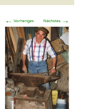
←
→
Vorheriges
Nächstes