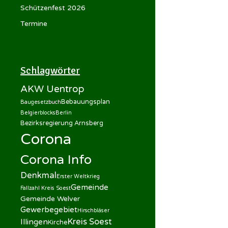
Schützenfest 2026
Termine
Schlagwörter
AKW Uentrop
Bebauungsplan
Baugesetzbuch
Belgierblocks
Berlin
Bezirksregierung Arnsberg
Corona
Corona Info
Denkmal
Erster Weltkrieg
Gemeinde
Fallzahl Kreis Soest
Gemeinde Welver
Gewerbegebiet
Hirschbläser
Kreis Soest
Illingen
Kirche