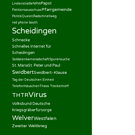
Papst
Lindenstraße
NRW
Pfarrgemeinde
Petitionsausschuss
Politik
Queen
Radschnellweg
red phone booth
Scheidingen
Schnecke
Schnelles Internet für
Scheidingen
Soldatenkameradschaft
Spurensuche
St. Maria
St. Peter und Paul
Swidbert
Swidbert-Klause
Tag der Deutschen Einheit
Telefonhäuschen
Theos Treckertreff
Virus
THTR
Volksbund Deutsche
Kriegsgräberfürsorge
Welver
Westfalen
Zweiter Weltkrieg