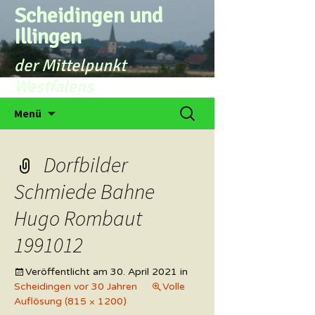
Zum
Scheidingen und
Inhalt
Illingen
springen
der Mittelpunkt
Westfalens
Suchen
Menü
nach:
Dorfbilder
Schmiede Bahne
Hugo Rombaut
1991012
Veröffentlicht am
30. April 2021
in
Scheidingen vor 30 Jahren
Volle
Auflösung (815 × 1200)