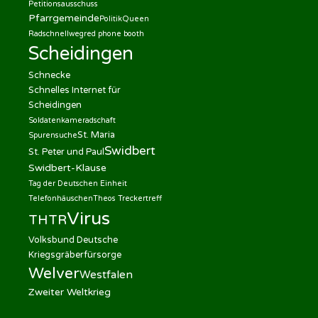
Petitionsausschuss
Pfarrgemeinde
Politik
Queen
Radschnellweg
red phone booth
Scheidingen
Schnecke
Schnelles Internet für
Scheidingen
Soldatenkameradschaft
St. Maria
Spurensuche
Swidbert
St. Peter und Paul
Swidbert-Klause
Tag der Deutschen Einheit
Telefonhäuschen
Theos Treckertreff
Virus
THTR
Volksbund Deutsche
Kriegsgräberfürsorge
Welver
Westfalen
Zweiter Weltkrieg