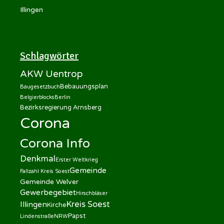
Illingen
Schlagwörter
AKW Uentrop
Bebauungsplan
Baugesetzbuch
Belgierblocks
Berlin
Bezirksregierung Arnsberg
Corona
Corona Info
Denkmal
Erster Weltkrieg
Gemeinde
Fallzahl Kreis Soest
Gemeinde Welver
Gewerbegebiet
Hirschbläser
Kreis Soest
Illingen
Kirche
Papst
Lindenstraße
NRW