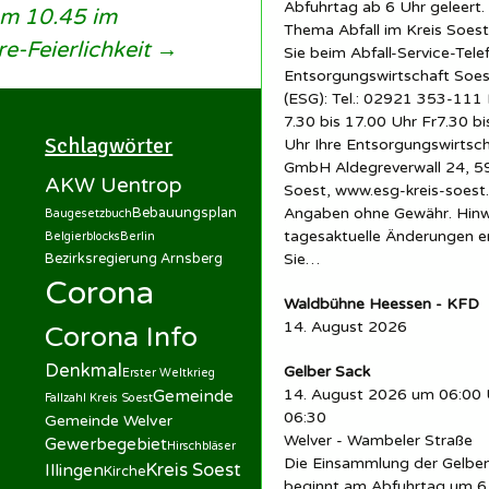
Abfuhrtag ab 6 Uhr geleert.
um 10.45 im
Thema Abfall im Kreis Soest
re-Feierlichkeit
→
Sie beim Abfall-Service-Tele
Entsorgungswirtschaft So
(ESG): Tel.: 02921 353-11
7.30 bis 17.00 Uhr Fr7.30 bi
Schlagwörter
Uhr Ihre Entsorgungswirtsc
GmbH Aldegreverwall 24, 
AKW Uentrop
Soest, www.esg-kreis-soest.
Bebauungsplan
Angaben ohne Gewähr. Hinw
Baugesetzbuch
tagesaktuelle Änderungen 
Belgierblocks
Berlin
Bezirksregierung Arnsberg
Sie…
Corona
Waldbühne Heessen - KFD
14. August 2026
Corona Info
Denkmal
Gelber Sack
Erster Weltkrieg
14. August 2026 um 06:00 
Gemeinde
Fallzahl Kreis Soest
06:30
Gemeinde Welver
Welver - Wambeler Straße
Gewerbegebiet
Hirschbläser
Die Einsammlung der Gelbe
Kreis Soest
Illingen
Kirche
beginnt am Abfuhrtag um 6 