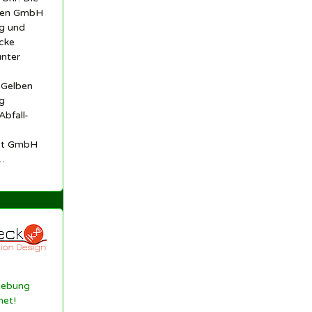
len GmbH
ng und
cke
unter
 Gelben
g
Abfall-
est GmbH
…
gebung
net!