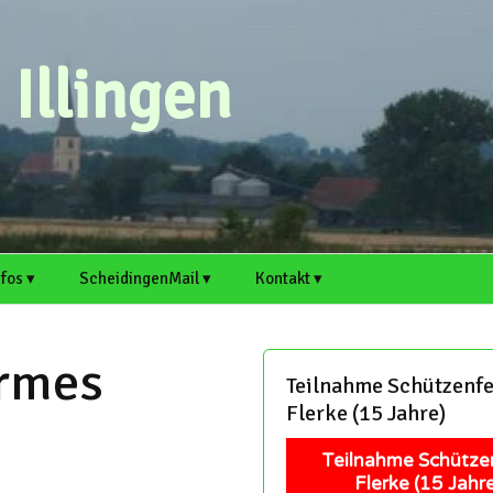
Illingen
nfos ▾
ScheidingenMail ▾
Kontakt ▾
n ▸
rtsvorsteher
Webmail
Scheidingen auf
Kontaktformular
cheidingen und Illingen
Welver.de
irmes
Antrag für E-Mail-
Artikel einreichen
Teilnahme Schützenfe
. ▸
rtikel einreichen
Adresse
Illingen auf Welver.de
Flerke (15 Jahre)
Termin einreichen
chaft
itschreiber und Hobby-
Support
edakteure sind immer
Teilnahme Schütze
erzlich willkommen!
Mitschreiber und Hobby-
Flerke (15 Jahre