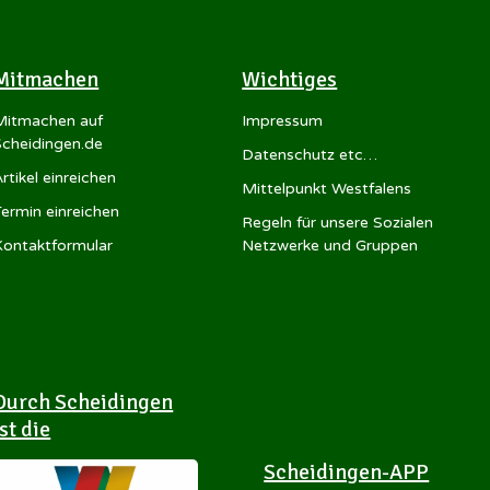
Mitmachen
Wichtiges
Mitmachen auf
Impressum
Scheidingen.de
Datenschutz etc…
rtikel einreichen
Mittelpunkt Westfalens
Termin einreichen
Regeln für unsere Sozialen
Kontaktformular
Netzwerke und Gruppen
Durch Scheidingen
ist die
Scheidingen-APP