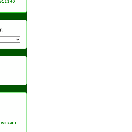
 911140
n
meinsam