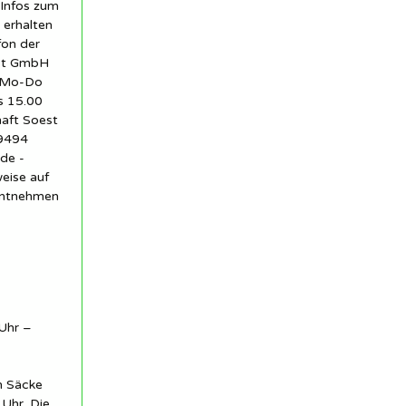
 Infos zum
 erhalten
fon der
est GmbH
1 Mo-Do
s 15.00
haft Soest
59494
de -
eise auf
entnehmen
Uhr –
n Säcke
Uhr. Die