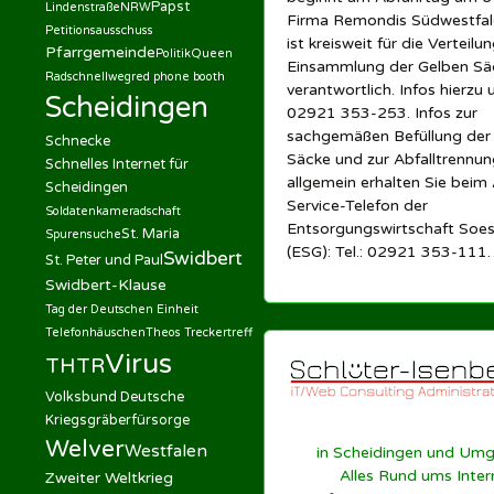
Papst
Lindenstraße
NRW
Firma Remondis Südwestfa
Petitionsausschuss
ist kreisweit für die Verteilu
Pfarrgemeinde
Politik
Queen
Einsammlung der Gelben Sä
Radschnellweg
red phone booth
verantwortlich. Infos hierzu 
Scheidingen
02921 353-253. Infos zur
sachgemäßen Befüllung der
Schnecke
Säcke und zur Abfalltrennun
Schnelles Internet für
allgemein erhalten Sie beim 
Scheidingen
Service-Telefon der
Soldatenkameradschaft
Entsorgungswirtschaft So
St. Maria
Spurensuche
(ESG): Tel.: 02921 353-111
Swidbert
St. Peter und Paul
Swidbert-Klause
Tag der Deutschen Einheit
Telefonhäuschen
Theos Treckertreff
Virus
THTR
Volksbund Deutsche
Kriegsgräberfürsorge
Welver
Westfalen
in Scheidingen und Um
Alles Rund ums Inter
Zweiter Weltkrieg