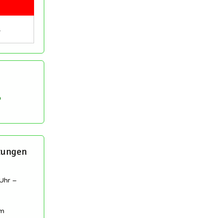
…
tungen
Uhr –
am