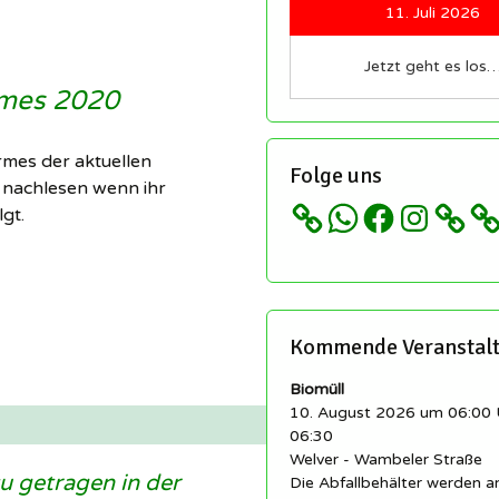
Redakteure sind immer
11. Juli 2026
herzlich willkommen!
etter
Regeln für unsere
Jetzt geht es los
schaft
llingen
Sozialen Netzwerke und
rmes 2020
ngen
Gruppen
istory.scheidingen
 ▸
Impressum
irmes der aktuellen
Folge uns
cheidingen auf
 nachlesen wenn ihr
ikipedia
Datenschutz etc…
WhatsApp
Facebook
Instagram
gt.
llingen auf Wikipedia
Kommende Veranstal
Biomüll
10. August 2026 um 06:00 
06:30
Welver - Wambeler Straße
 getragen in der
Die Abfallbehälter werden 