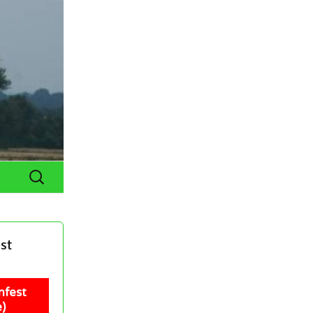
Suchen
nach:
st
nfest
)