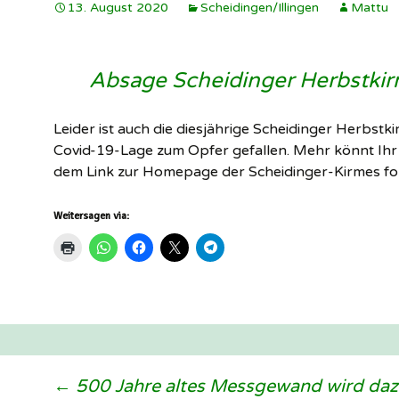
13. August 2020
Scheidingen/Illingen
Mattu
Schützenverein
Illingen ▸
W
Soldatenkamerad
I
Absage Scheidinger Herbstki
Scheidingen/Illi
h
SuS Scheidingen
Leider ist auch die diesjährige Scheidinger Herbstk
S
Covid-19-Lage zum Opfer gefallen. Mehr könnt Ihr
W
dem Link zur Homepage der Scheidinger-Kirmes fol
I
Weitersagen via:
←
500 Jahre altes Messgewand wird dazu