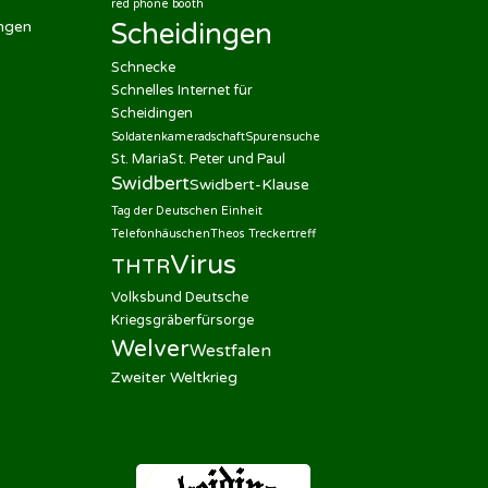
red phone booth
ingen
Scheidingen
Schnecke
Schnelles Internet für
Scheidingen
Soldatenkameradschaft
Spurensuche
St. Maria
St. Peter und Paul
Swidbert
Swidbert-Klause
Tag der Deutschen Einheit
Telefonhäuschen
Theos Treckertreff
Virus
THTR
Volksbund Deutsche
Kriegsgräberfürsorge
Welver
Westfalen
Zweiter Weltkrieg