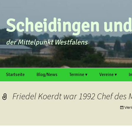
Zum
Inhalt
springen
Scheidingen und 
der Mittelpunkt Westfalens
Startseite
Blog/News
Termine ▾
Vereine ▾
I
intern
Galerie
Termin einreichen
MGV Scheidinge
O
S
Friedel Koerdt war 1992 Chef des
Scheidinger
Kirmesverein e. V
A
Ver
Schützenbruders
M
Scheidingen ▸
R
h