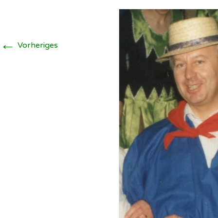
Schützenverein
Illingen ▸
W
Soldatenkamerad
I
←
Scheidingen/Illi
Vorheriges
h
SuS Scheidingen
S
W
I