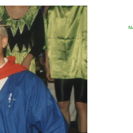
Redakteure sind immer
herzlich willkommen!
etter
Regeln für unsere
schaft
llingen
Sozialen Netzwerke und
ngen
Gruppen
N
istory.scheidingen
 ▸
Impressum
cheidingen auf
ikipedia
Datenschutz etc…
llingen auf Wikipedia