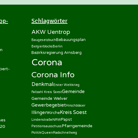
op-
Schlagwörter
AKW Uentrop
Bebauungsplan
Baugesetzbuch
Belgierblocks
Berlin
en
Bezirksregierung Arnsberg
Corona
bert-
Corona Info
Denkmal
Erster Weltkrieg
Gemeinde
Fallzahl Kreis Soest
Gemeinde Welver
Gewerbegebiet
Hirschbläser
Kreis Soest
Illingen
Kirche
Papst
ses
Lindenstraße
NRW
Pfarrgemeinde
020
Petitionsausschuss
Politik
Queen
Radschnellweg