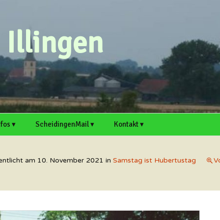
Illingen
nfos ▾
ScheidingenMail ▾
Kontakt ▾
n ▸
rtsvorsteher
Webmail
Scheidingen auf
Kontaktformular
cheidingen und Illingen
Welver.de
entlicht am
10. November 2021
in
Samstag ist Hubertustag
V
Antrag für E-Mail-
Artikel einreichen
. ▸
rtikel einreichen
Adresse
Illingen auf Welver.de
Termin einreichen
chaft
itschreiber und Hobby-
Support
edakteure sind immer
erzlich willkommen!
Mitschreiber und Hobby-