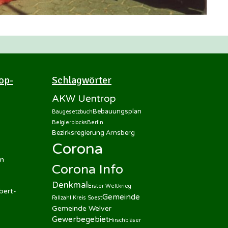
op-
Schlagwörter
AKW Uentrop
Bebauungsplan
Baugesetzbuch
Belgierblocks
Berlin
Bezirksregierung Arnsberg
Corona
en
Corona Info
Denkmal
Erster Weltkrieg
bert-
Gemeinde
Fallzahl Kreis Soest
Gemeinde Welver
Gewerbegebiet
Hirschbläser