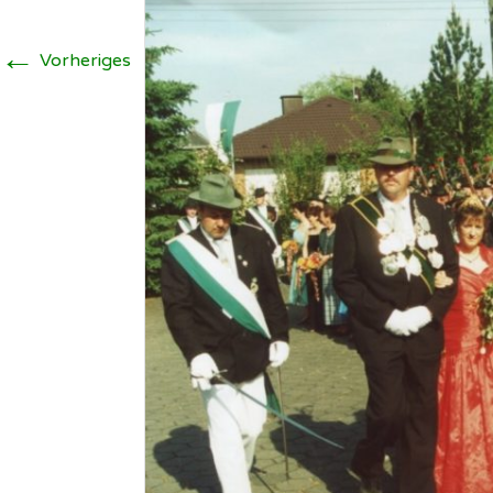
Schützenverein
Illingen ▸
W
←
Vorheriges
Soldatenkamerad
I
Scheidingen/Illi
h
SuS Scheidingen
S
W
I