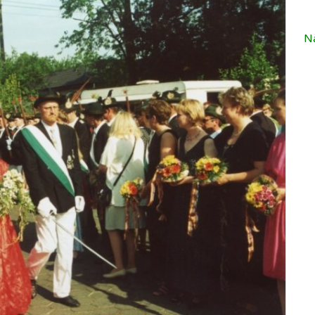
Redakteure sind immer
herzlich willkommen!
etter
N
Regeln für unsere
schaft
llingen
Sozialen Netzwerke und
ngen
Gruppen
istory.scheidingen
 ▸
Impressum
cheidingen auf
ikipedia
Datenschutz etc…
llingen auf Wikipedia