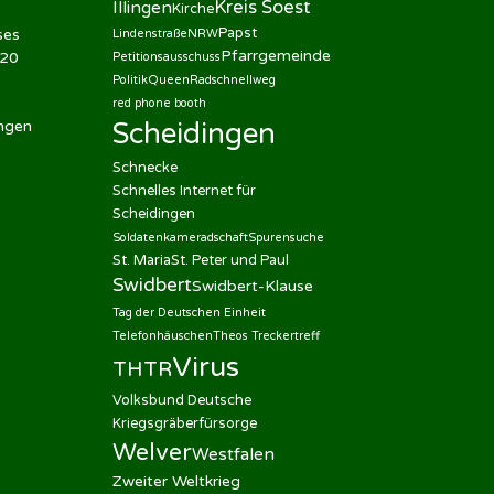
Kreis Soest
Illingen
Kirche
Papst
ses
Lindenstraße
NRW
Pfarrgemeinde
020
Petitionsausschuss
Politik
Queen
Radschnellweg
red phone booth
ingen
Scheidingen
Schnecke
Schnelles Internet für
Scheidingen
Soldatenkameradschaft
Spurensuche
St. Maria
St. Peter und Paul
Swidbert
Swidbert-Klause
Tag der Deutschen Einheit
Telefonhäuschen
Theos Treckertreff
Virus
THTR
Volksbund Deutsche
Kriegsgräberfürsorge
Welver
Westfalen
Zweiter Weltkrieg