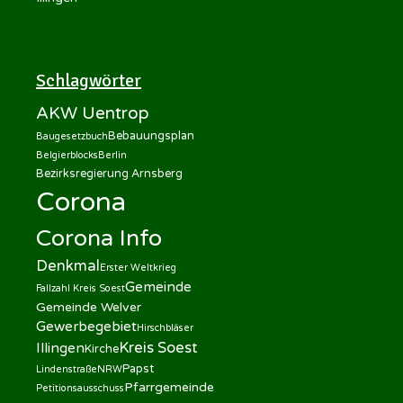
Schlagwörter
AKW Uentrop
Bebauungsplan
Baugesetzbuch
Belgierblocks
Berlin
Bezirksregierung Arnsberg
Corona
Corona Info
Denkmal
Erster Weltkrieg
Gemeinde
Fallzahl Kreis Soest
Gemeinde Welver
Gewerbegebiet
Hirschbläser
Kreis Soest
Illingen
Kirche
Papst
Lindenstraße
NRW
Pfarrgemeinde
Petitionsausschuss