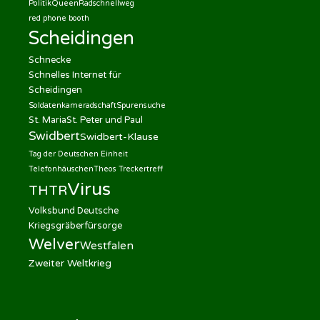
Politik
Queen
Radschnellweg
red phone booth
Scheidingen
Schnecke
Schnelles Internet für
Scheidingen
Soldatenkameradschaft
Spurensuche
St. Maria
St. Peter und Paul
Swidbert
Swidbert-Klause
Tag der Deutschen Einheit
Telefonhäuschen
Theos Treckertreff
Virus
THTR
Volksbund Deutsche
Kriegsgräberfürsorge
Welver
Westfalen
Zweiter Weltkrieg