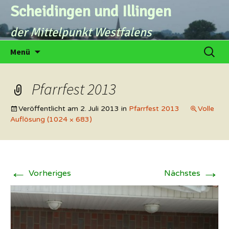
Zum
Scheidingen und Illingen
Inhalt
der Mittelpunkt Westfalens
springen
Suche
Menü
nach:
Pfarrfest 2013
Veröffentlicht am
2. Juli 2013
in
Pfarrfest 2013
Volle
Auflösung (1024 × 683)
←
→
Vorheriges
Nächstes