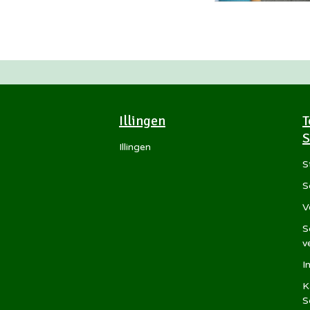
Illingen
T
S
Illingen
S
S
V
S
v
I
K
S