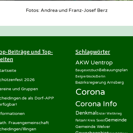
Fotos: Andrea und Franz-Josef Berz
op-Beiträge und Top-
Schlagwörter
eiten
AKW Uentrop
Bebauungsplan
tartseite
Baugesetzbuch
Belgierblocks
Berlin
chützenfest 2026
Bezirksregierung Arnsberg
ereine und Gruppen
Corona
cheidingen.de als Dorf-APP
Corona Info
erfügbar!
Denkmal
nformationen
Erster Weltkrieg
Gemeinde
Fallzahl Kreis Soest
ath. Frauengemeinschaft
Gemeinde Welver
cheidingen/Illingen
Gewerbegebiet