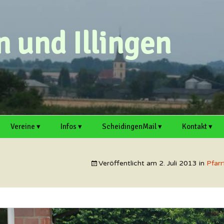
 und Illingen
Vereine ▾
Infos ▾
ScheidingenMail ▾
Kontakt ▾
eichen
MGV Scheidingen ▸
Ortsvorsteher
Webmail
Scheidingen auf
Kontaktformu
Scheidingen und Illingen
Welver.de
Veröffentlicht am
2. Juli 2013
in
Pfar
Scheidinger
Antrag für E-Mail-
Artikel einre
Kirmesverein e. V. ▸
Artikel einreichen
Adresse
Illingen auf Welver.
Termin einre
Schützenbruderschaft
Mitschreiber und Hobby-
Support
Scheidingen ▸
Redakteure sind immer
herzlich willkommen!
Mitschreiber