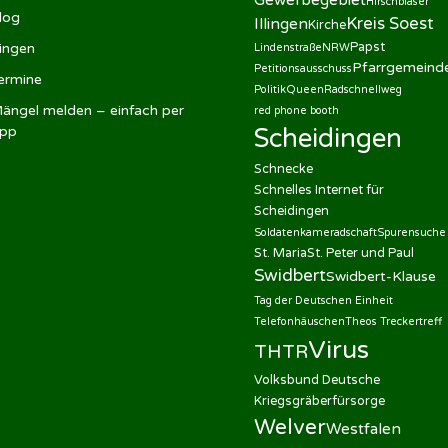
Hirschbläser
log
Kreis Soest
Illingen
Kirche
Papst
llingen
Lindenstraße
NRW
Pfarrgemeind
Petitionsausschuss
ermine
Politik
Queen
Radschnellweg
ängel melden – einfach per
red phone booth
pp
Scheidingen
Schnecke
Schnelles Internet für
Scheidingen
Soldatenkameradschaft
Spurensuche
St. Maria
St. Peter und Paul
Swidbert
Swidbert-Klause
Tag der Deutschen Einheit
Telefonhäuschen
Theos Treckertreff
Virus
THTR
Volksbund Deutsche
Kriegsgräberfürsorge
Welver
Westfalen