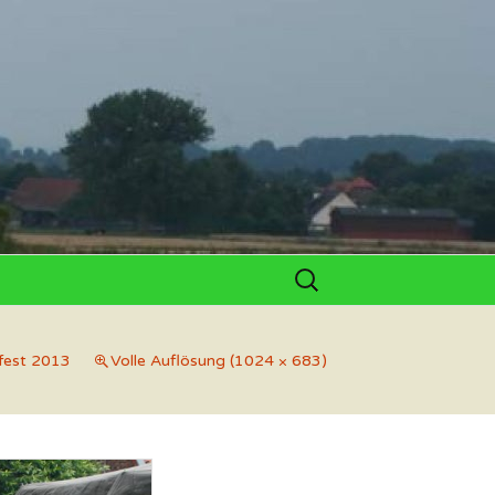
Suchen
nach:
lar
rfest 2013
Volle Auflösung (1024 × 683)
ichen
de
ichen
 und Hobby-