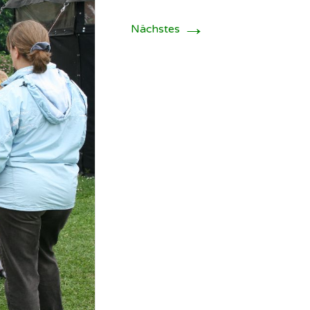
sind immer
lkommen!
→
Nächstes
nsere
tzwerke und
 etc…