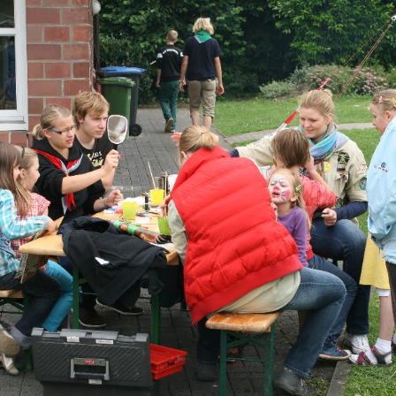
Redakteure 
Schützenverein
herzlich wil
Illingen ▸
Wetter
Regeln für u
Soldatenkameradschaft
Illingen
Sozialen Ne
Scheidingen/Illingen
Gruppen
history.scheidingen
SuS Scheidingen ▸
Impressum
Scheidingen auf
Wikipedia
Datenschutz
Illingen auf Wikipedia