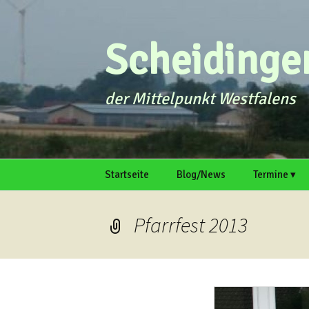
Zum
Inhalt
springen
Scheidingen
der Mittelpunkt Westfalens
Startseite
Blog/News
Termine ▾
intern
Galerie
Termin einr
Pfarrfest 2013