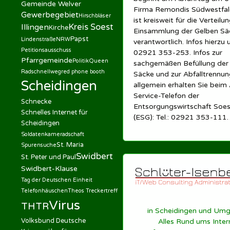
Gemeinde Welver
Firma Remondis Südwestfa
Gewerbegebiet
Hirschbläser
ist kreisweit für die Verteilu
Kreis Soest
Illingen
Kirche
Einsammlung der Gelben Sä
Papst
Lindenstraße
NRW
verantwortlich. Infos hierzu 
Petitionsausschuss
02921 353-253. Infos zur
Pfarrgemeinde
Politik
Queen
sachgemäßen Befüllung der
Radschnellweg
red phone booth
Säcke und zur Abfalltrennun
Scheidingen
allgemein erhalten Sie beim 
Service-Telefon der
Schnecke
Entsorgungswirtschaft So
Schnelles Internet für
(ESG): Tel.: 02921 353-111
Scheidingen
Soldatenkameradschaft
St. Maria
Spurensuche
Swidbert
St. Peter und Paul
Swidbert-Klause
Tag der Deutschen Einheit
Telefonhäuschen
Theos Treckertreff
Virus
THTR
in Scheidingen und Um
Volksbund Deutsche
Alles Rund ums Inter