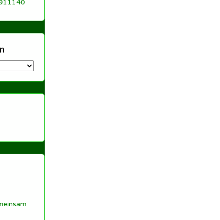
 911140
n
meinsam