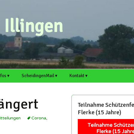
Illingen
nfos ▾
ScheidingenMail ▾
Kontakt ▾
n ▸
rtsvorsteher
Webmail
Scheidingen auf
Kontaktformular
cheidingen und Illingen
Welver.de
ängert
Antrag für E-Mail-
Artikel einreichen
Teilnahme Schützenfe
. ▸
rtikel einreichen
Adresse
Illingen auf Welver.de
Flerke (15 Jahre)
Termin einreichen
tteilungen
Corona
,
chaft
itschreiber und Hobby-
Support
edakteure sind immer
Teilnahme Schütze
erzlich willkommen!
Mitschreiber und Hobby-
Flerke (15 Jahre