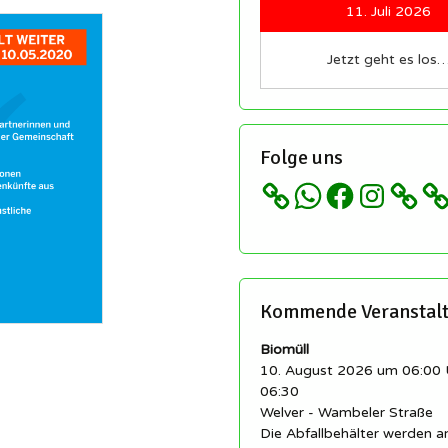
Redakteure sind immer
11. Juli 2026
herzlich willkommen!
etter
Regeln für unsere
Jetzt geht es los
schaft
llingen
Sozialen Netzwerke und
ngen
Gruppen
istory.scheidingen
 ▸
Impressum
Folge uns
cheidingen auf
ikipedia
Datenschutz etc…
WhatsApp
Facebook
Instagram
llingen auf Wikipedia
Kommende Veranstal
Biomüll
10. August 2026 um 06:00 
06:30
Welver - Wambeler Straße
Die Abfallbehälter werden 