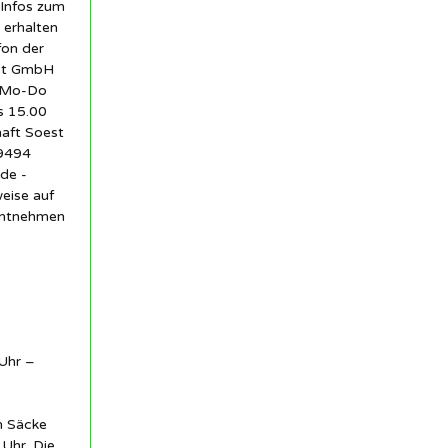
 Infos zum
 erhalten
fon der
est GmbH
1 Mo-Do
s 15.00
haft Soest
59494
de -
eise auf
entnehmen
Uhr –
n Säcke
Uhr. Die