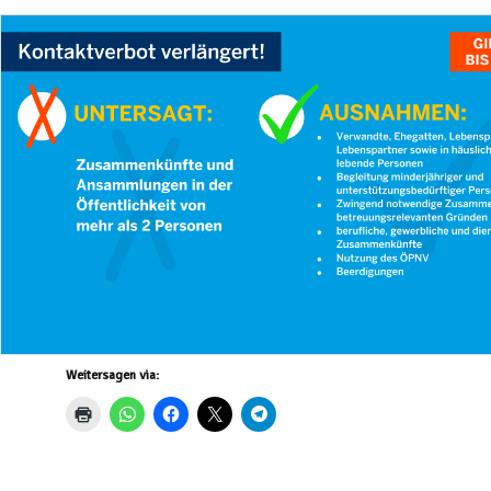
Schützenverein
Illingen ▸
W
Soldatenkamerad
I
Scheidingen/Illi
h
SuS Scheidingen
S
W
I
Weitersagen via: