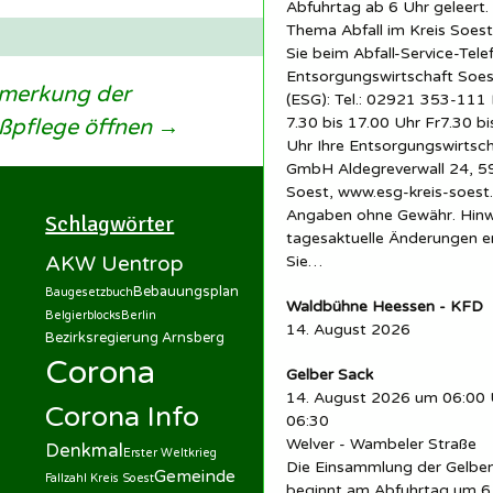
Abfuhrtag ab 6 Uhr geleert.
Thema Abfall im Kreis Soest
Sie beim Abfall-Service-Tele
Entsorgungswirtschaft So
nmerkung der
(ESG): Tel.: 02921 353-11
7.30 bis 17.00 Uhr Fr7.30 bi
ußpflege öffnen
→
Uhr Ihre Entsorgungswirtsc
GmbH Aldegreverwall 24, 
Soest, www.esg-kreis-soest.
Angaben ohne Gewähr. Hinw
Schlagwörter
tagesaktuelle Änderungen 
AKW Uentrop
Sie…
Bebauungsplan
Baugesetzbuch
Waldbühne Heessen - KFD
Belgierblocks
Berlin
14. August 2026
Bezirksregierung Arnsberg
Corona
Gelber Sack
14. August 2026 um 06:00 
Corona Info
06:30
Welver - Wambeler Straße
Denkmal
Erster Weltkrieg
Die Einsammlung der Gelbe
Gemeinde
Fallzahl Kreis Soest
beginnt am Abfuhrtag um 6 