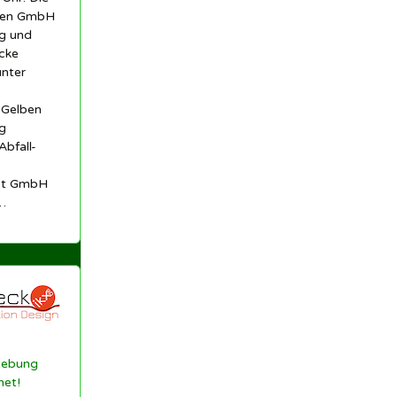
len GmbH
ng und
cke
unter
 Gelben
g
Abfall-
est GmbH
…
gebung
net!