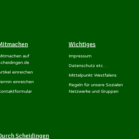
Mitmachen
Wichtiges
Mitmachen auf
Impressum
Scheidingen.de
Datenschutz etc…
rtikel einreichen
Mittelpunkt Westfalens
Termin einreichen
Regeln für unsere Sozialen
Kontaktformular
Netzwerke und Gruppen
Durch Scheidingen