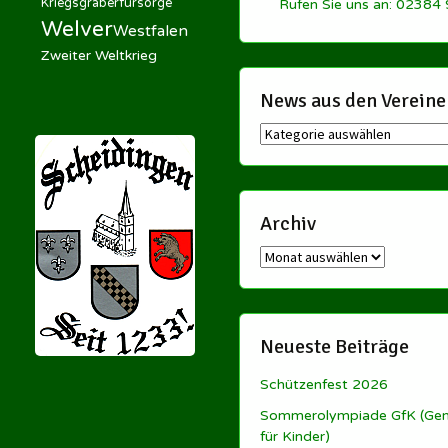
Kriegsgräberfürsorge
Rufen Sie uns an: 02384
Welver
Westfalen
Zweiter Weltkrieg
News aus den Vereine
News
aus
den
Vereinen
Archiv
Archiv
Neueste Beiträge
Schützenfest 2026
Sommerolympiade GfK (Ge
für Kinder)