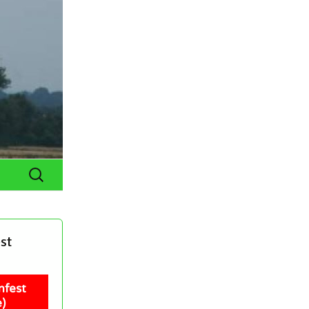
Suchen
nach:
st
nfest
)