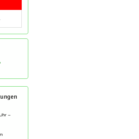
…
tungen
Uhr –
am