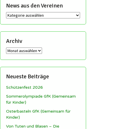
News aus den Vereinen
News
aus
den
Vereinen
Archiv
Archiv
Neueste Beiträge
Schützenfest 2026
Sommerolympiade GfK (Gemeinsam
für Kinder)
Osterbasteln GfK (Gemeinsam für
Kinder)
Von Tuten und Blasen – Die