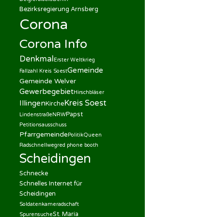
Bezirksregierung Arnsberg
Corona
Corona Info
Denkmal
Erster Weltkrieg
Gemeinde
Fallzahl Kreis Soest
Gemeinde Welver
Gewerbegebiet
Hirschbläser
Kreis Soest
Illingen
Kirche
Papst
Lindenstraße
NRW
Petitionsausschuss
Pfarrgemeinde
Politik
Queen
Radschnellweg
red phone booth
Scheidingen
Schnecke
Schnelles Internet für
Scheidingen
Soldatenkameradschaft
St. Maria
Spurensuche