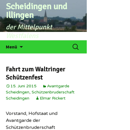
Zum
Scheidingen und
Inhalt
Illingen
springen
der Mittelpunkt
Westfalens
Suchen
Menü
nach:
Fahrt zum Waltringer
Schützenfest
15. Juni 2015
Avantgarde
Scheidingen
,
Schützenbruderschaft
Scheidingen
Elmar Rickert
Vorstand, Hofstaat und
Avantgarde der
Schützenbruderschaft