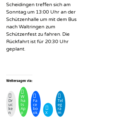
Scheidingen treffen sich am
Sonntag um 13:00 Uhr an der
Schützenhalle um mit dem Bus
nach Waltringen zum
Schützenfest zu fahren. Die
Rückfahrt ist für 20:30 Uhr
geplant.
Weitersagen via:
W
Dr
ha
Fa
Tel
uc
ts
ce
eg
ke
Ap
bo
ra
n
p
ok
X
m