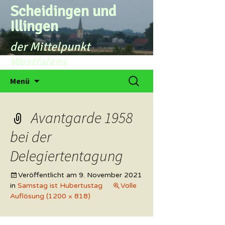
Zum
Scheidingen und
Inhalt
Illingen
springen
der Mittelpunkt
Westfalens
Suchen
Menü
nach:
Avantgarde 1958
bei der
Delegiertentagung
Veröffentlicht am
9. November 2021
in
Samstag ist Hubertustag
Volle
Auflösung (1200 × 818)