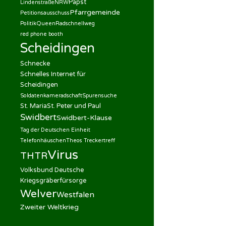
Papst
Lindenstraße
NRW
Pfarrgemeinde
Petitionsausschuss
Politik
Queen
Radschnellweg
red phone booth
Scheidingen
Schnecke
Schnelles Internet für
Scheidingen
Soldatenkameradschaft
Spurensuche
St. Maria
St. Peter und Paul
Swidbert
Swidbert-Klause
Tag der Deutschen Einheit
Telefonhäuschen
Theos Treckertreff
Virus
THTR
Volksbund Deutsche
Kriegsgräberfürsorge
Welver
Westfalen
Zweiter Weltkrieg