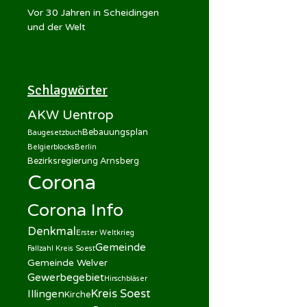
Vor 30 Jahren in Scheidingen
und der Welt
Schlagwörter
AKW Uentrop
Bebauungsplan
Baugesetzbuch
Belgierblocks
Berlin
Bezirksregierung Arnsberg
Corona
Corona Info
Denkmal
Erster Weltkrieg
Gemeinde
Fallzahl Kreis Soest
Gemeinde Welver
Gewerbegebiet
Hirschbläser
Kreis Soest
Illingen
Kirche