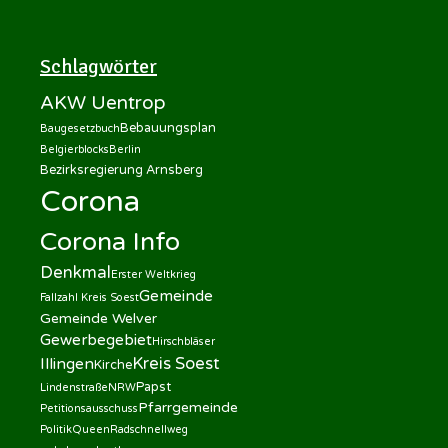
Schlagwörter
AKW Uentrop
Bebauungsplan
Baugesetzbuch
Belgierblocks
Berlin
Bezirksregierung Arnsberg
Corona
Corona Info
Denkmal
Erster Weltkrieg
Gemeinde
Fallzahl Kreis Soest
Gemeinde Welver
Gewerbegebiet
Hirschbläser
Kreis Soest
Illingen
Kirche
Papst
Lindenstraße
NRW
Pfarrgemeinde
Petitionsausschuss
Politik
Queen
Radschnellweg