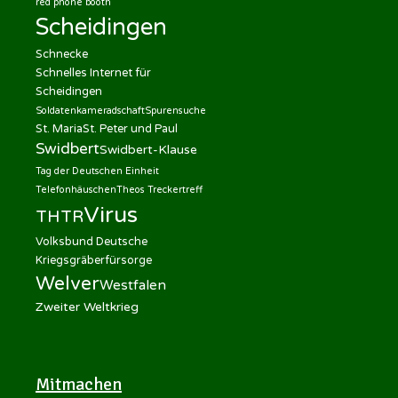
red phone booth
Scheidingen
Schnecke
Schnelles Internet für
Scheidingen
Soldatenkameradschaft
Spurensuche
St. Maria
St. Peter und Paul
Swidbert
Swidbert-Klause
Tag der Deutschen Einheit
Telefonhäuschen
Theos Treckertreff
Virus
THTR
Volksbund Deutsche
Kriegsgräberfürsorge
Welver
Westfalen
Zweiter Weltkrieg
Mitmachen