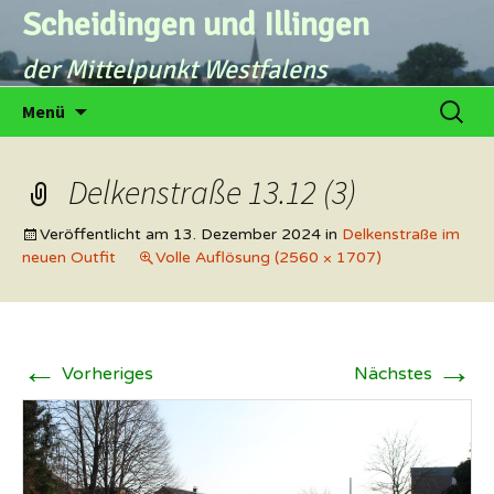
Zum
Scheidingen und Illingen
Inhalt
der Mittelpunkt Westfalens
springen
Suche
Menü
nach:
Delkenstraße 13.12 (3)
Veröffentlicht am
13. Dezember 2024
in
Delkenstraße im
neuen Outfit
Volle Auflösung (2560 × 1707)
←
→
Vorheriges
Nächstes