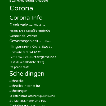
Bezirksregierung Arnsberg
Corona
Corona Info
Denkmal
Erster Weltkrieg
Gemeinde
Fallzahl Kreis Soest
Gemeinde Welver
Gewerbegebiet
Hirschbläser
Kreis Soest
Illingen
Kirche
Papst
Lindenstraße
NRW
Pfarrgemeinde
Petitionsausschuss
Politik
Queen
Radschnellweg
red phone booth
Scheidingen
Schnecke
Schnelles Internet für
Scheidingen
Soldatenkameradschaft
Spurensuche
St. Maria
St. Peter und Paul