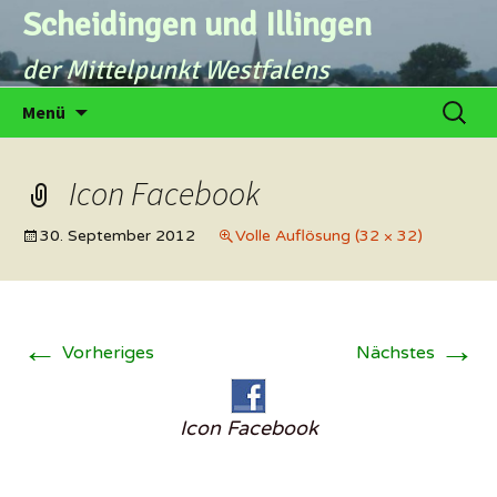
Zum
Scheidingen und Illingen
Inhalt
der Mittelpunkt Westfalens
springen
Suche
Menü
nach:
Icon Facebook
30. September 2012
Volle Auflösung (32 × 32)
←
→
Vorheriges
Nächstes
Icon Facebook