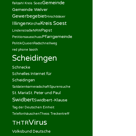
Gemeinde
Fallzahl Kreis Soest
Gemeinde Welver
Gewerbegebiet
Hirschbläser
Kreis Soest
Illingen
Kirche
Papst
Lindenstraße
NRW
Pfarrgemeinde
Petitionsausschuss
Politik
Queen
Radschnellweg
red phone booth
Scheidingen
Schnecke
Schnelles Internet für
Scheidingen
Soldatenkameradschaft
Spurensuche
St. Maria
St. Peter und Paul
Swidbert
Swidbert-Klause
Tag der Deutschen Einheit
Telefonhäuschen
Theos Treckertreff
Virus
THTR
Volksbund Deutsche