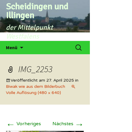
Zum
Scheidingen und
Inhalt
Illingen
springen
der Mittelpunkt
Westfalens
Suchen
Menü
nach:
IMG_2253
Veröffentlicht am
27. April 2025
in
Biwak wie aus dem Bilderbuch
Volle Auflösung (480 × 640)
←
→
Vorheriges
Nächstes