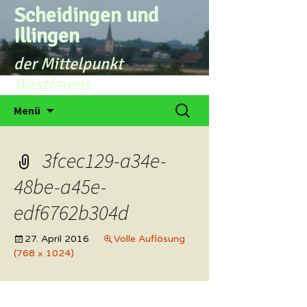
Zum
Scheidingen und
Inhalt
Illingen
springen
der Mittelpunkt
Westfalens
Suchen
Menü
nach:
3fcec129-a34e-
48be-a45e-
edf6762b304d
27. April 2016
Volle Auflösung
(768 × 1024)