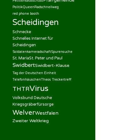
Pfarrgemeinde
Petitionsausschuss
Politik
Queen
Radschnellweg
red phone booth
Scheidingen
Schnecke
Schnelles Internet für
Scheidingen
Soldatenkameradschaft
Spurensuche
St. Maria
St. Peter und Paul
Swidbert
Swidbert-Klause
Tag der Deutschen Einheit
Telefonhäuschen
Theos Treckertreff
Virus
THTR
Volksbund Deutsche
Kriegsgräberfürsorge
Welver
Westfalen
Zweiter Weltkrieg